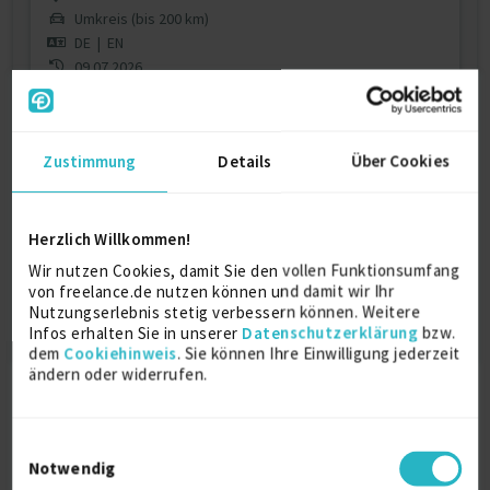
Umkreis (bis 200 km)
DE
|
EN
09.07.2026
Jetzt registrieren & Kontakt aufnehmen
Zustimmung
Details
Über Cookies
Dieses Profil ist nur für registrierte Benutzer
von Freelance.de sichtbar.
Herzlich Willkommen!
Wir nutzen Cookies, damit Sie den vollen Funktionsumfang
Jetzt registrieren
von freelance.de nutzen können und damit wir Ihr
Nutzungserlebnis stetig verbessern können. Weitere
Infos erhalten Sie in unserer
Datenschutzerklärung
bzw.
dem
Cookiehinweis
. Sie können Ihre Einwilligung jederzeit
ändern oder widerrufen.
Einwilligungsauswahl
Notwendig