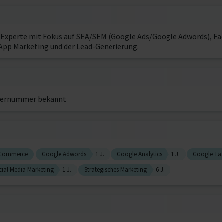
ng Experte mit Fokus auf SEA/SEM (Google Ads/Google Adwords), Fa
App Marketing und der Lead-Generierung.
ernummer bekannt
Commerce
Google Adwords
1 J.
Google Analytics
1 J.
Google Ta
cial Media Marketing
1 J.
Strategisches Marketing
6 J.