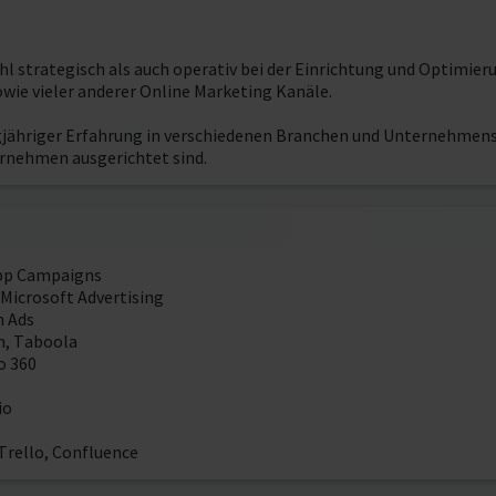
hl strategisch als auch operativ bei der Einrichtung und Optimie
ie vieler anderer Online Marketing Kanäle.
jähriger Erfahrung in verschiedenen Branchen und Unternehmen
ernehmen ausgerichtet sind.
App Campaigns
Microsoft Advertising
m Ads
n, Taboola
o 360
io
Trello, Confluence