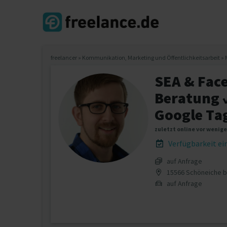
freelancer
»
Kommunikation, Marketing und Öffentlichkeitsarbeit
»
SEA & Fac
Beratung 
Google Ta
zuletzt online vor wenig
Verfügbarkeit e
auf Anfrage
15566 Schöneiche be
auf Anfrage