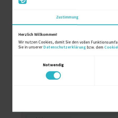
Amazon Advertising Sponsored Ads Accre
Zustimmung
Google Ads Display Certification
Herzlich Willkommen!
Wir nutzen Cookies, damit Sie den vollen Funktionsumfa
Sie in unserer
Datenschutzerklärung
bzw. dem
Cookie
Google Ads Measurement Certification
Einwilligungsauswahl
Google Ads Search Certification
Notwendig
Google Ads Video Certification
Google Analytics Individual Qualification