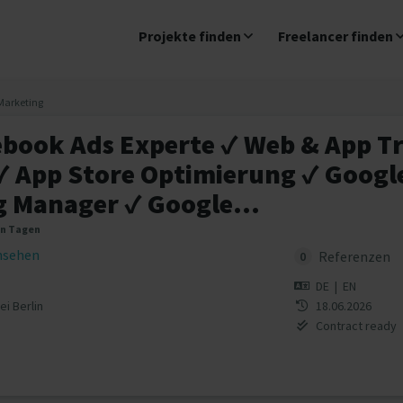
Projekte finden
Freelancer finden
Marketing
ebook Ads Experte ✓ Web & App T
✓ App Store Optimierung ✓ Googl
g Manager ✓ Google...
en Tagen
insehen
Referenzen
0
DE
|
EN
i Berlin
18.06.2026
Contract ready