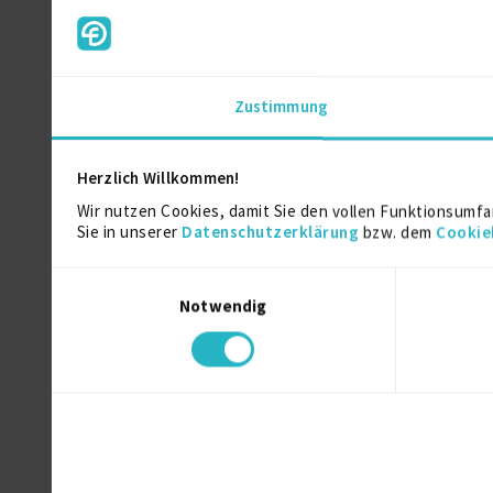
Details anzeigen
Fondsmanager (Festanstellu
Zustimmung
Deka Immobilien Investment GmbH, Fr
Details anzeigen
Herzlich Willkommen!
Wir nutzen Cookies, damit Sie den vollen Funktionsumfa
Sie in unserer
Datenschutzerklärung
bzw. dem
Cookie
Einwilligungsauswahl
Zertifikate
Notwendig
Member of Royal Institution of Chartere
Ausbildung