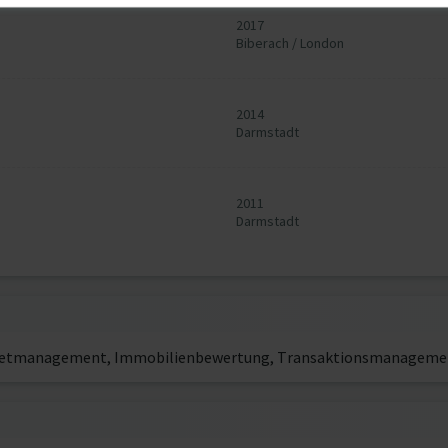
2017
Biberach / London
2014
Darmstadt
2011
Darmstadt
setmanagement, Immobilienbewertung, Transaktionsmanageme