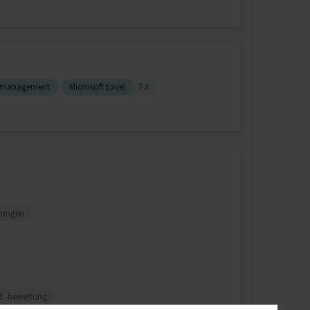
tmanagement
Microsoft Excel
7 J.
tungen
nd -bewertung