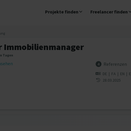
Projekte finden
Freelancer finden
tung
r Immobilienmanager
en Tagen
insehen
Referenzen
4
DE
|
FA
|
EN
|
28.03.2025