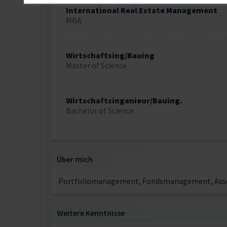
International Real Estate Management
MBA
Wirtschaftsing/Bauing
Master of Science
Wirtschaftsingenieur/Bauing.
Bachelor of Science
Über mich
Portfoliomanagement, Fondsmanagement, As
Weitere Kenntnisse