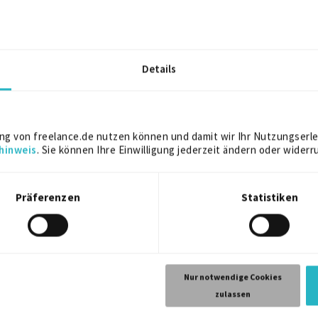
9/2017 – 5/2021 (3 Jahre, 9 Monate)
ng)
Details
Banken
ankfurt
Weitere Projekt‐ & Berufserfahrung anzeigen
ng von freelance.de nutzen können und damit wir Ihr Nutzungserle
hinweis
. Sie können Ihre Einwilligung jederzeit ändern oder widerr
Präferenzen
Statistiken
d Surveyors
2021
Nur notwendige Cookies
zulassen