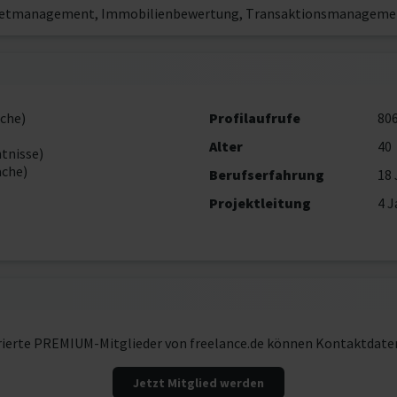
setmanagement, Immobilienbewertung, Transaktionsmanageme
che)
Profilaufrufe
80
Alter
40
tnisse)
ache)
Berufserfahrung
18 
Projektleitung
4 J
rierte PREMIUM-Mitglieder von freelance.de können Kontaktdate
Jetzt Mitglied werden