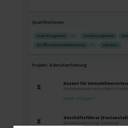
Qualifikationen
Asset-Management
5 J.
Fondsmanagement
Gru
MS Office (Anwenderkenntnisse)
7 J.
Valuation
Projekt‐ & Berufserfahrung
Dozent für Immobilienvorle
IU Internationale Hochschule in Frankf
Details anzeigen
Geschäftsführer (Festanstel
BlueHill Estate Group, Darmstadt