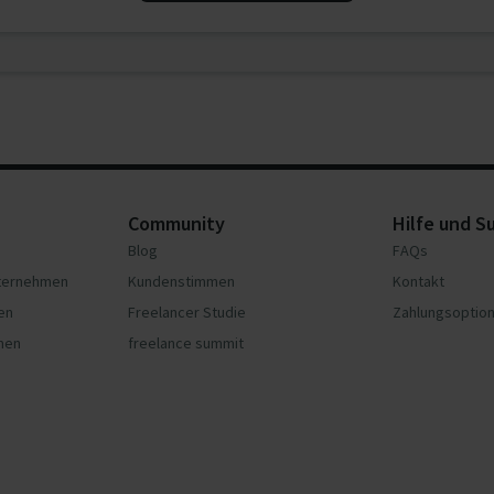
Community
Hilfe und S
Blog
FAQs
nternehmen
Kundenstimmen
Kontakt
en
Freelancer Studie
Zahlungsoptio
hmen
freelance summit