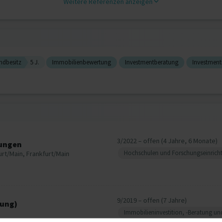
Weitere Referenzen anzeigen
ndbesitz
5 J.
Immobilienbewertung
Investmentberatung
Investmen
3/2022 – offen (4 Jahre, 6 Monate)
sungen
Hochschulen und Forschungseinrich
urt/Main, Frankfurt/Main
9/2019 – offen (7 Jahre)
lung)
Immobilieninvestition, -Beratung u