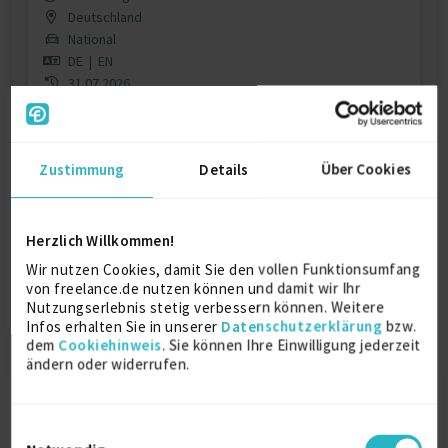
Deutschland
National
DE
|
EN
31.07.2026
Contract ready
Jetzt registrieren & Kontakt aufnehmen
Zustimmung
Details
Über Cookies
Herzlich Willkommen!
Dieses Profil ist nur für registrierte Benutzer
von Freelance.de sichtbar.
Wir nutzen Cookies, damit Sie den vollen Funktionsumfang
von freelance.de nutzen können und damit wir Ihr
Jetzt registrieren
Nutzungserlebnis stetig verbessern können. Weitere
Infos erhalten Sie in unserer
Datenschutzerklärung
bzw.
dem
Cookiehinweis
. Sie können Ihre Einwilligung jederzeit
ändern oder widerrufen.
Einwilligungsauswahl