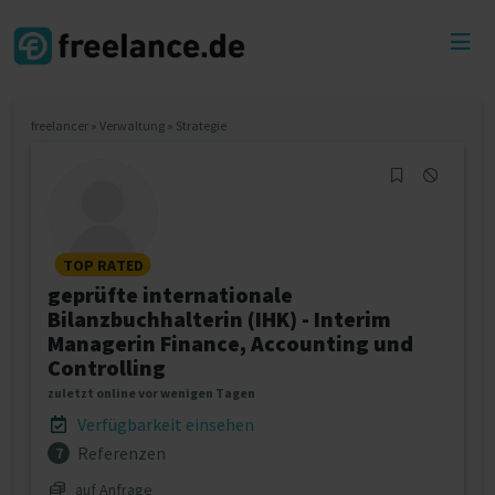
Toggl
menu
freelancer
»
Verwaltung
»
Strategie
TOP RATED
geprüfte internationale
Bilanzbuchhalterin (IHK) - Interim
Managerin Finance, Accounting und
Controlling
zuletzt online vor wenigen Tagen
Verfügbarkeit einsehen
Referenzen
7
auf Anfrage