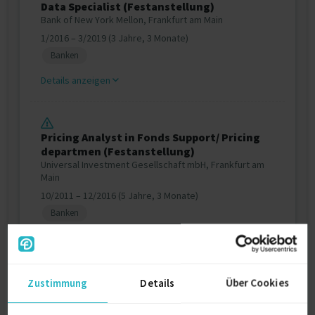
Data Specialist (Festanstellung)
Bank of New York Mellon, Frankfurt am Main
1/2016 – 3/2019 (3 Jahre, 3 Monate)
Banken
Details anzeigen
Pricing Analyst in Fonds Support/ Pricing
departmen (Festanstellung)
Universal Investment Gesellschaft mbH, Frankfurt am
Main
10/2011 – 12/2016 (5 Jahre, 3 Monate)
Banken
Details anzeigen
Zustimmung
Details
Über Cookies
Ausbildung