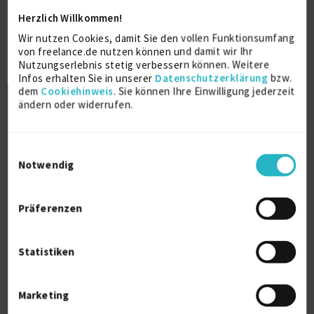
Herzlich Willkommen!
Bachelor Professional of Investment (CCI)
Wir nutzen Cookies, damit Sie den vollen Funktionsumfang
– investment specialist
von freelance.de nutzen können und damit wir Ihr
Bachelor Professional of Investment (CCI)
Nutzungserlebnis stetig verbessern können. Weitere
2013
Infos erhalten Sie in unserer
Datenschutzerklärung
bzw.
Frankfurt am Main
dem
Cookiehinweis
. Sie können Ihre Einwilligung jederzeit
ändern oder widerrufen.
VWL (Volkswirtschaftslehre)
Diplom Volkswirt
Einwilligungsauswahl
2009
Notwendig
Frankfurt am Main
Präferenzen
Über mich
Statistiken
Senior Valuations/Pricing Analyst, Bewertung
Derivate, Sehr gute VBA-Kentnisse, Python
Marketing