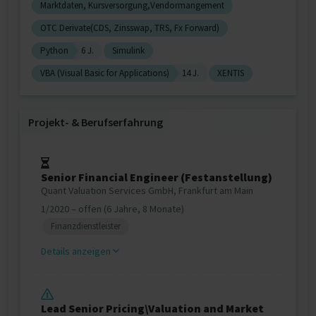
Marktdaten, Kursversorgung,Vendormangement
OTC Derivate(CDS, Zinsswap, TRS, Fx Forward)
Python
6 J.
Simulink
VBA (Visual Basic for Applications)
14 J.
XENTIS
Projekt‐ & Berufserfahrung
Senior Financial Engineer (Festanstellung)
Quant Valuation Services GmbH, Frankfurt am Main
1/2020 – offen (6 Jahre, 8 Monate)
Finanzdienstleister
Details anzeigen
Lead Senior Pricing\Valuation and Market