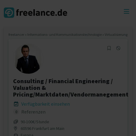
Toggl
menu
freelancer
»
Informations- und Kommunikationstechnologie
»
Virtualisierung
Consulting / Financial Engineering /
Valuation &
Pricing/Marktdaten/Vendormanegement
Verfügbarkeit einsehen
Referenzen
0
90‐100€/Stunde
60596 Frankfurt am Main
Europa