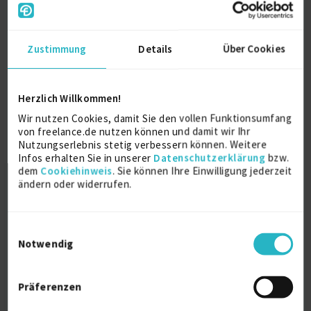
Qualifikationen:
IT - Projektmanagement (1), SCRUM (1)
Testmanagement (1)
Testengineering (1)
Zustimmung
Details
Über Cookies
Release Management (1)
Betrieblicher Systemtest (1)
Testengineering (1)
Herzlich Willkommen!
Business Analyse (1)
Technische Analyse u. Design (1)
Wir nutzen Cookies, damit Sie den vollen Funktionsumfang
IT – Architektur (1)
von freelance.de nutzen können und damit wir Ihr
IT – Infrastruktur (2)
Nutzungserlebnis stetig verbessern können. Weitere
Rollout (1)
Infos erhalten Sie in unserer
Datenschutzerklärung
bzw.
(Netzwerk, Storage, Servers)
dem
Cookiehinweis
. Sie können Ihre Einwilligung jederzeit
ändern oder widerrufen.
Change Management (1)
Configuration Management (1)
Deployment Management (1)
Bewerten von Informationstechnologien (1)
Einwilligungsauswahl
Rollout (Release – Einführung) (1)
Notwendig
IT – Projektportfoliomanagement (2)
Risikomanagement (2)
Personalführung (1), Personalmanagement (2)
Präferenzen
IT – Organisation konzipieren und umsetzen (2)
Betriebsorganisation (1)