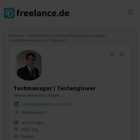
Toggl
menu
freelancer
»
Informations- und Kommunikationstechnologie
»
Qualitätsmanagement / Testing (IT)
Testmanager / Testengineer
zuletzt online vor 2 Tagen
Verfügbarkeit einsehen
Referenzen
0
auf Anfrage
6300 Zug
Europa