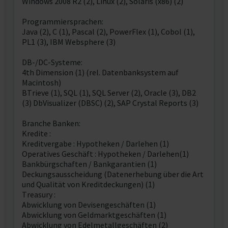
Windows 2008 R2 (2), Linux (2), Solaris (x86) (2)
Programmiersprachen:
Java (2), C (1), Pascal (2), PowerFlex (1), Cobol (1),
PL1 (3), IBM Websphere (3)
DB-/DC-Systeme:
4th Dimension (1) (rel. Datenbanksystem auf
Macintosh)
BTrieve (1), SQL (1), SQL Server (2), Oracle (3), DB2
(3) DbVisualizer (DBSC) (2), SAP Crystal Reports (3)
Branche Banken:
Kredite :
Kreditvergabe : Hypotheken / Darlehen (1)
Operatives Geschäft : Hypotheken / Darlehen(1)
Bankbürgschaften / Bankgarantien (1)
Deckungsausscheidung (Datenerhebung über die Art
und Qualität von Kreditdeckungen) (1)
Treasury :
Abwicklung von Devisengeschäften (1)
Abwicklung von Geldmarktgeschäften (1)
Abwicklung von Edelmetallgeschäften (2)