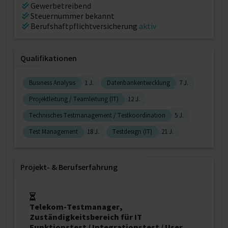
Gewerbetreibend
Steuernummer bekannt
Berufshaftpflichtversicherung
aktiv
Qualifikationen
Business Analysis
1 J.
Datenbankentwicklung
7 J.
Projektleitung / Teamleitung (IT)
12 J.
Technisches Testmanagement / Testkoordination
5 J.
Test Management
18 J.
Testdesign (IT)
21 J.
Projekt‐ & Berufserfahrung
Telekom-Testmanager,
Zuständigkeitsbereich für IT
Funktionstest / Integrationstest / User