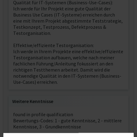
Qualität für IT-Systemen (Business-Use-Cases):
Ich werde für Ihr Projekt eine gute Qualität der
Business Use Cases (IT-Systeme) erreichen durch
eine mit Ihrem Projekt abgestimmte Teststrategie,
Testkonzept, Testprozess, Defektprozess &
Testorganisation.
Effektive/effiziente Testorganisation:
Ich werde in Ihrem Projekte eine effektive/effiziente
Testorganisation aufbauen, welche nach meiner
fachlichen Führung/Anleitung fokussiert an den
richtigen Testthemen arbeitet. Damit wird die
notwendige Qualität in den IT-Systemen (Business-
Use-Cases) erreichen.
Weitere Kenntnisse
found in profile qualification
Bewertungs-Codes: 1 - gute Kenntnisse, 2 - mittlere
Kenntnisse, 3 - Grundkenntnisse