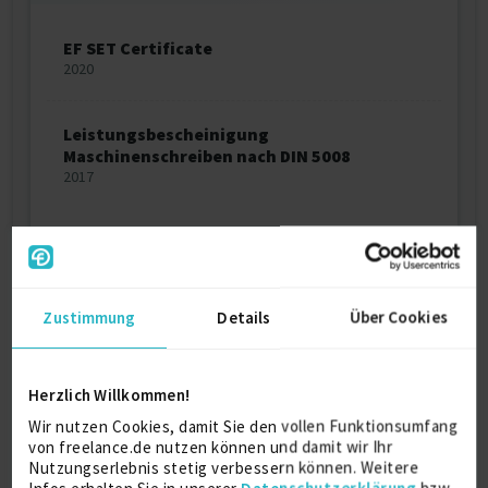
EF SET Certificate
2020
Leistungsbescheinigung
Maschinenschreiben nach DIN 5008
2017
Über mich
Zustimmung
Details
Über Cookies
Momentan lerne Ich Japanisch im Eigenstudium und
habe mir das Ziel gesetzt diese auf nativem Niveau in
zwei Jahren in Wort und Schrift zu beherrschen. Im
Anschluss werden Übersetzungstätigkeiten auch für
Herzlich Willkommen!
die japanische Sprache möglich sein.
Wir nutzen Cookies, damit Sie den vollen Funktionsumfang
von freelance.de nutzen können und damit wir Ihr
Nutzungserlebnis stetig verbessern können. Weitere
Persönliche Daten