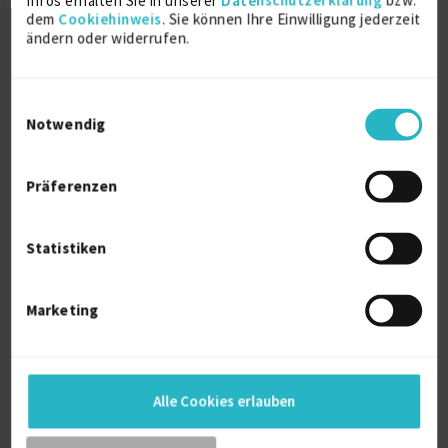
Infos erhalten Sie in unserer
Datenschutzerklärung
bzw.
dem
Cookiehinweis
. Sie können Ihre Einwilligung jederzeit
ändern oder widerrufen.
Sprache
Deutsch (Muttersprache)
Englisch (Fließend)
Einwilligungsauswahl
Reisebereitschaft
Notwendig
auf Anfrage
Home-Office
unbedingt
Präferenzen
Profilaufrufe
2454
Statistiken
Alter
32
Marketing
Berufserfahrung
6 Jahre und 4 Monate (seit 04/2020)
Alle Cookies erlauben
Kontaktdaten