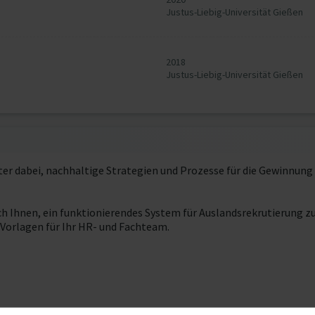
Justus-Liebig-Universität Gießen
2018
Justus-Liebig-Universität Gießen
er dabei, nachhaltige Strategien und Prozesse für die Gewinnung
ich Ihnen, ein funktionierendes System für Auslandsrekrutierung z
 Vorlagen für Ihr HR- und Fachteam.