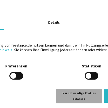
, rechtssicher und langfristig in Ihrem Unternehmen ankommen.
Details
ndien)
ng von freelance.de nutzen können und damit wir Ihr Nutzungserle
rutierungsstrategie für Indien
hinweis
. Sie können Ihre Einwilligung jederzeit ändern oder widerr
 und Kooperationspartnern
 einmaliger Einzelaktionen
Präferenzen
Statistiken
ikation von Risiken & Engpässen
Nur notwendige Cookies
om Erstkontakt bis zum Arbeitsbeginn
zulassen
turen (HR, Fachbereich, externe Partner)