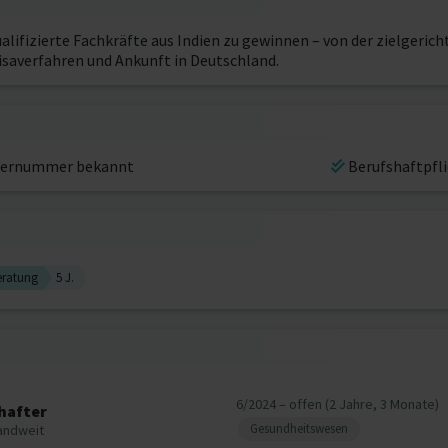
lifizierte Fachkräfte aus Indien zu gewinnen – von der zielgeric
isaverfahren und Ankunft in Deutschland.
ernummer bekannt
Berufshaftpfl
eratung
5 J.
6/2024 – offen (2 Jahre, 3 Monate)
hafter
Gesundheitswesen
landweit