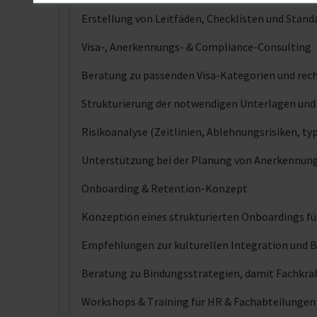
Erstellung von Leitfäden, Checklisten und Stan
Visa-, Anerkennungs- & Compliance-Consulting
Beratung zu passenden Visa-Kategorien und re
Strukturierung der notwendigen Unterlagen und
Risikoanalyse (Zeitlinien, Ablehnungsrisiken, t
Unterstützung bei der Planung von Anerkennung
Onboarding & Retention-Konzept
Konzeption eines strukturierten Onboardings fü
Empfehlungen zur kulturellen Integration und B
Beratung zu Bindungsstrategien, damit Fachkrä
Workshops & Training für HR & Fachabteilungen