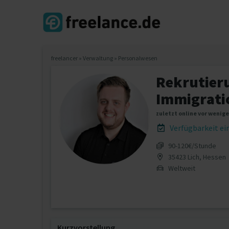
freelancer
»
Verwaltung
»
Personalwesen
Rekrutieru
Immigrati
zuletzt online vor wenig
Verfügbarkeit e
90‐120€/Stunde
35423 Lich, Hessen
Weltweit
Kurzvorstellung