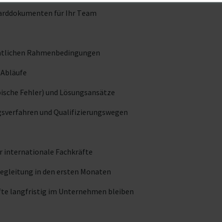
darddokumenten für Ihr Team
chtlichen Rahmenbedingungen
 Abläufe
ypische Fehler) und Lösungsansätze
sverfahren und Qualifizierungswegen
r internationale Fachkräfte
egleitung in den ersten Monaten
fte langfristig im Unternehmen bleiben