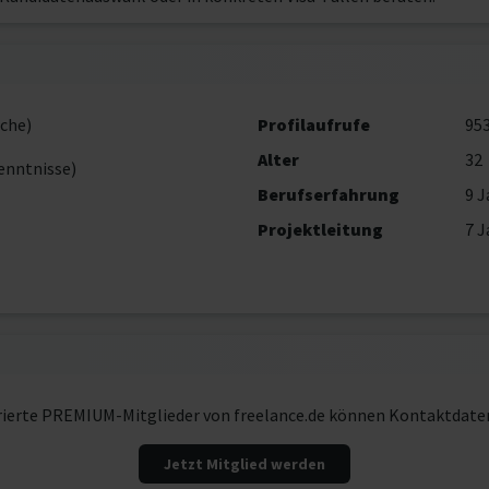
che)
Profilaufrufe
95
Alter
32
enntnisse)
Berufserfahrung
9 J
Projektleitung
7 J
rierte PREMIUM-Mitglieder von freelance.de können Kontaktdate
Jetzt Mitglied werden