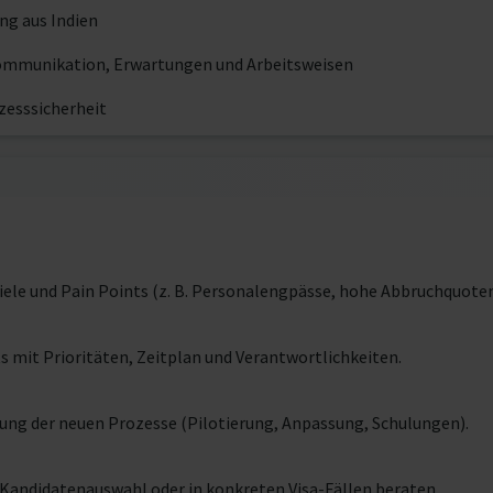
ng aus Indien
n Kommunikation, Erwartungen und Arbeitsweisen
zesssicherheit
Ziele und Pain Points (z. B. Personalengpässe, hohe Abbruchquoten
 mit Prioritäten, Zeitplan und Verantwortlichkeiten.
rung der neuen Prozesse (Pilotierung, Anpassung, Schulungen).
r Kandidatenauswahl oder in konkreten Visa-Fällen beraten.