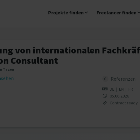
Projekte finden
Freelancer finden
ng von internationalen Fachkräf
on Consultant
en Tagen
insehen
Referenzen
0
DE
|
EN
|
FR
05.06.2026
Contract ready