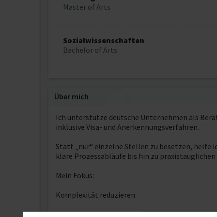
Master of Arts
Sozialwissenschaften
Bachelor of Arts
Über mich
Ich unterstütze deutsche Unternehmen als Berat
inklusive Visa- und Anerkennungsverfahren.
Statt „nur“ einzelne Stellen zu besetzen, helfe 
klare Prozessabläufe bis hin zu praxistauglichen
Mein Fokus:
Komplexität reduzieren
Risiken minimieren