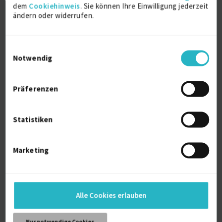
bemerkenswerte Räume schaffen!
dem
Cookiehinweis
. Sie können Ihre Einwilligung jederzeit
ändern oder widerrufen.
Weitere Kenntnisse
Einwilligungsauswahl
Adobe cloud
Notwendig
3d lumion
Enscape
Keyshot
Präferenzen
After effects
Statistiken
Persönliche Daten
Marketing
Sprache
Englisch (Muttersprache)
Deutsch (Fließend)
Spanisch (Grundkenntnisse)
Alle Cookies erlauben
Reisebereitschaft
Weltweit
Nur notwendige Cookies