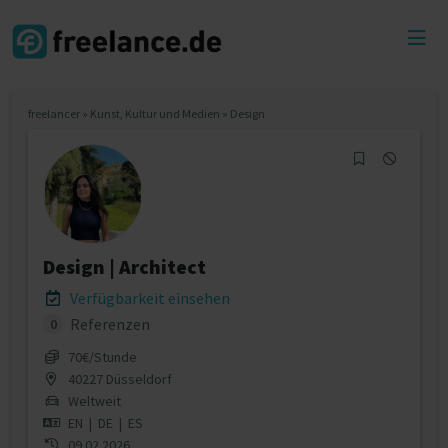
Toggl
menu
freelancer
»
Kunst, Kultur und Medien
»
Design
Design | Architect
Verfügbarkeit einsehen
Referenzen
0
70€/Stunde
40227 Düsseldorf
Weltweit
EN
|
DE
|
ES
09.02.2026