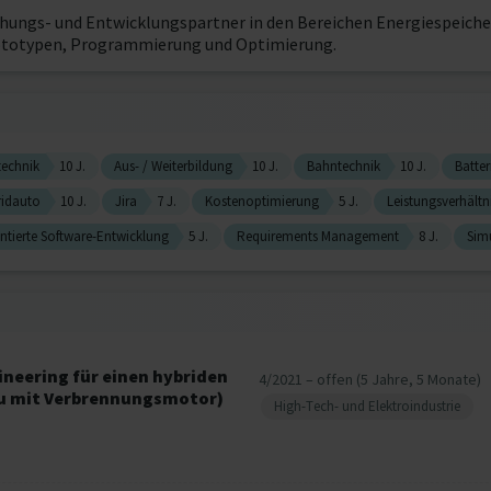
hungs- und Entwicklungspartner in den Bereichen Energiespeiche
ototypen, Programmierung und Optimierung.
technik
10 J.
Aus- / Weiterbildung
10 J.
Bahntechnik
10 J.
Batter
ridauto
10 J.
Jira
7 J.
Kostenoptimierung
5 J.
Leistungsverhältn
ntierte Software-Entwicklung
5 J.
Requirements Management
8 J.
Sim
ineering für einen hybriden
4/2021 – offen (5 Jahre, 5 Monate)
ku mit Verbrennungsmotor)
High-Tech- und Elektroindustrie