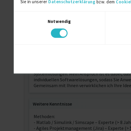
Sie in unserer
Datenschutzerklärung
bzw. dem
Cookie
Ausbildung
Einwilligungsauswahl
Maschinenbau
Notwendig
Diplom-Ingenieur (Note 1,3)
Über mich
Ich unterstütze meine Kunden bei domänenüberg
Systemlösungen. Mein Anspruch ist es dabei, da
individuellen Softwarelösungen, sodass Sie Anw
Gemeinsam mit Ihnen verwirklichen ich Ihre Idee 
Weitere Kenntnisse
Methoden:
- Matlab / Simulink / Simscape – Experte (> 8 Ja
- Agiles Projektmanagement (Jira) – Experte (> 