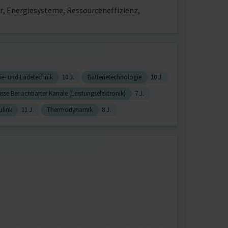
r, Energiesysteme, Ressourceneffizienz,
ie- und Ladetechnik
10 J.
Batterietechnologie
10 J.
isse Benachbarter Kanäle (Leistungselektronik)
7 J.
ulink
11 J.
Thermodynamik
8 J.