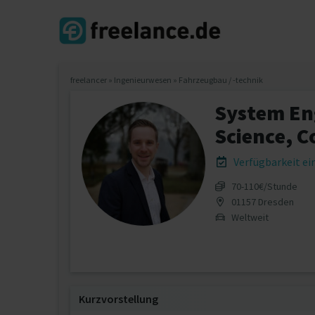
freelancer
»
Ingenieurwesen
»
Fahrzeugbau / -technik
System En
Science, C
Verfügbarkeit e
70‐110€/Stunde
01157 Dresden
Weltweit
Kurzvorstellung