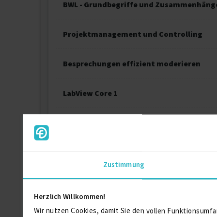
BWL - Grundbegriffe und Zusammenhäng
Projektmanagement und Controlling
Besprechungen effizient moderieren
LabView Core 1
LabView Core 2
Projektmanagement – Aufbaukurs
Zustimmung
Projektmanagement – Grundlagen
Herzlich Willkommen!
Wir nutzen Cookies, damit Sie den vollen Funktionsumfa