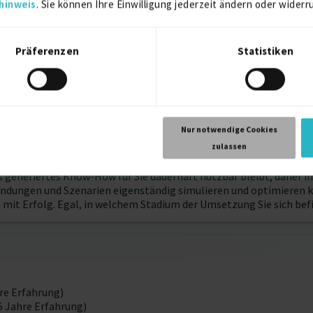
hinweis
. Sie können Ihre Einwilligung jederzeit ändern oder widerr
Präferenzen
Statistiken
2015
Dresden
Nur notwendige Cookies
zulassen
reifenden Fragestellungen zu Industrieanlagen, Fahrzeugen, Ger
ss generiertes Know-How für Sie dauerhaft nutzbar bleibt, daher 
endungen und Szenarien eigenständig simulieren und optimieren 
mit Erfolg. Egal, in welchem Stadium der Umsetzung Sie sich befi
hre Erfahrung)
5 Jahre Erfahrung)