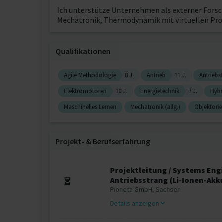
Ich unterstütze Unternehmen als externer Forsc
Mechatronik, Thermodynamik mit virtuellen Pr
Qualifikationen
Agile Methodologie
8 J.
Antrieb
11 J.
Antriebs
Elektromotoren
10 J.
Energietechnik
7 J.
Hyb
Maschinelles Lernen
Mechatronik (allg.)
Objektorie
Projekt‐ & Berufserfahrung
Projektleitung / Systems Eng
Antriebsstrang (Li-Ionen-Ak
Pioneta GmbH, Sachsen
Details anzeigen