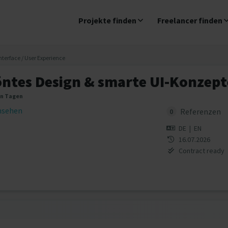
Projekte finden
Freelancer finden
nterface / User Experience
öntes Design & smarte UI-Konzept
en Tagen
insehen
Referenzen
0
DE
|
EN
16.07.2026
Contract ready