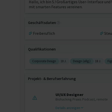
Hallo, ich bin S.! Großartiges User-Interface u
mit smarten Features vereinen.
Geschäftsdaten
Freiberuflich
Steu
Qualifikationen
Corporate Design
18 J.
Design (allg.)
18 J.
Fi
Projekt‐ & Berufserfahrung
UI/UX Designer
Biohacking Praxis Podcast, remote
Details anzeigen