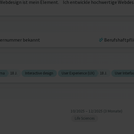
nd Webdesign ist mein Element. Ich entwickle hochwertige Webdes
ernummer bekannt
Berufshaftpfl
gma
18 J.
Interactive design
User Experience (UX)
18 J.
User Interfa
10/2025 – 12/2025 (3 Monate)
Life Sciences