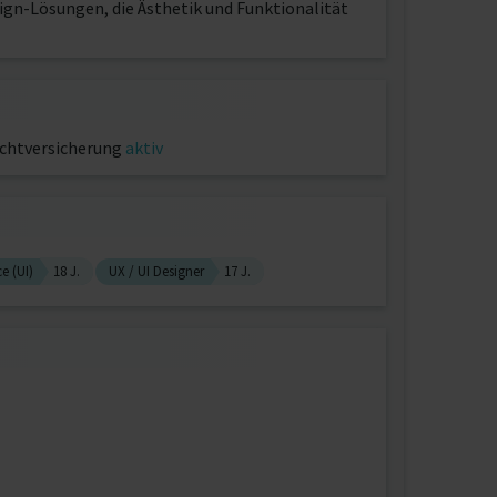
ign-Lösungen, die Ästhetik und Funktionalität
ichtversicherung
aktiv
ce (UI)
18 J.
UX / UI Designer
17 J.