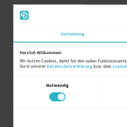
UX Research
ELVTR
Akkreditierter Design-Berater
Zustimmung
Nominiert für den German Design Award
Herzlich Willkommen!
Wir nutzen Cookies, damit Sie den vollen Funktionsumfa
Gewinner Designpreis Rheinland-Pfalz
Sie in unserer
Datenschutzerklärung
bzw. dem
Cookie
Einwilligungsauswahl
Auszeichnung Art Directors Club
Notwendig
Ausbildung
Kommunikationsdesign