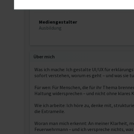
Dipl. Designer (FH)
Mediengestalter
Ausbildung
Über mich
Was ich mache: Ich gestalte UI/UX für erklärungs
sofort verstehen, worum es geht – und was sie tu
Für wen: Für Menschen, die für ihr Thema brennen
Haltung widersprechen – und nicht ohne klares 
Wie ich arbeite: Ich höre zu, denke mit, struktur
die Extrameile.
Woran man mich erkennt: An meiner Klarheit, mein
Feuerwehrmann – und ich verspreche nichts, was 