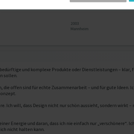
Darmstadt
2003
Mannheim
bedürftige und komplexe Produkte oder Dienstleistungen – klar, f
n sollen.
, die offen sind für echte Zusammenarbeit – und für gute Ideen. Ic
Konzept.
iere. Ich will, dass Design nicht nur schön aussieht, sondern wirkt 
er Energie und daran, dass ich nie einfach nur „verschönere“. Ich 
ich nicht halten kann.