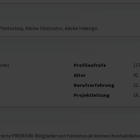
 Photoshop, Adobe Illustrator, Adobe Indesign
che)
Profilaufrufe
11
Alter
42
Berufserfahrung
22 
Projektleitung
18 
rierte PREMIUM-Mitglieder von freelance.de können Kontaktdate