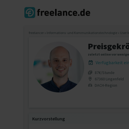
freelancer
»
Informations- und Kommunikationstechnologie
»
User I
Preisgekr
zuletzt online vor wenig
Verfügbarkeit e
87€/Stunde
67360 Lingenfeld
DACH-Region
Kurzvorstellung