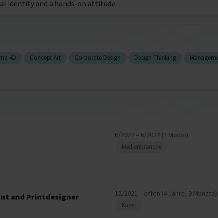
ual identity and a hands-on attitude.
ema 4D
Concept Art
Corporate Design
Design Thinking
Managemen
6/2022 – 6/2022 (1 Monat)
Medienbranche
12/2021 – offen (4 Jahre, 9 Monate)
ant and Printdesigner
Kunst