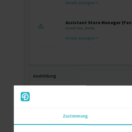
Details anzeigen
Assistant Store Manager (Fes
Ace&Tate, Berlin
Details anzeigen
Ausbildung
3D Motion Design
Ausbildung
Zustimmung
Mode Design
Bachelor of Arts