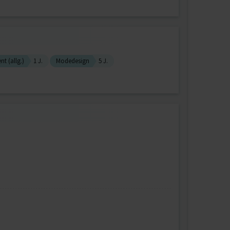
t (allg.)
1 J.
Modedesign
5 J.