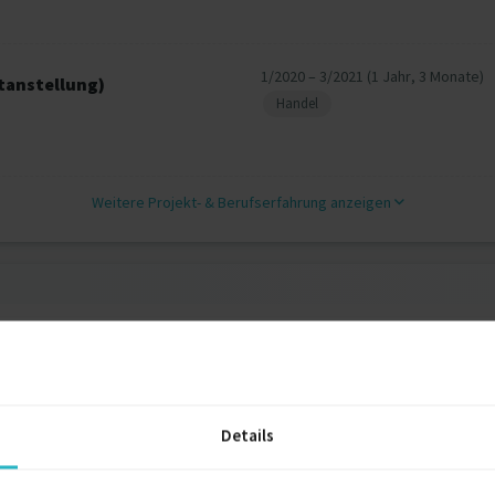
1/2020 – 3/2021 (1 Jahr, 3 Monate)
tanstellung)
Handel
Weitere Projekt‐ & Berufserfahrung anzeigen
2021
Berlin
Details
2019
Berlin