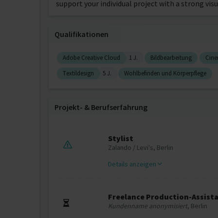
support your individual project with a strong vis
Qualifikationen
Adobe Creative Cloud
1 J.
Bildbearbeitung
Cin
Textildesign
5 J.
Wohlbefinden und Körperpflege
Projekt‐ & Berufserfahrung
Stylist
Zalando / Levi's, Berlin
Details anzeigen
Freelance Production-Assist
Kundenname anonymisiert
, Berlin