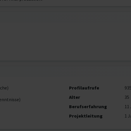
che)
Profilaufrufe
93
Alter
35
enntnisse)
Berufserfahrung
11 
Projektleitung
1 J