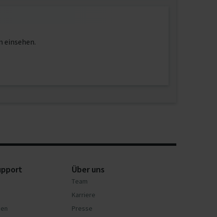
n einsehen.
upport
Über uns
Team
Karriere
nen
Presse