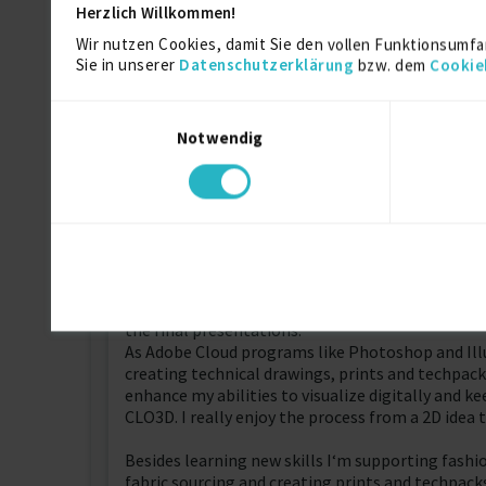
Herzlich Willkommen!
Wir nutzen Cookies, damit Sie den vollen Funktionsumfa
Art History / Philosophy
Sie in unserer
Datenschutzerklärung
bzw. dem
Cookie
n/a
Einwilligungsauswahl
Notwendig
Über mich
Creating Research and Moodboards, Collection 
Pattern Support
As design graduate of the University of the Arts 
covering all aspects of the design process. Fro
the final presentations.
As Adobe Cloud programs like Photoshop and Illus
creating technical drawings, prints and techpack
enhance my abilities to visualize digitally and k
CLO3D. I really enjoy the process from a 2D idea 
Besides learning new skills I‘m supporting fashi
fabric sourcing and creating prints and techpacks