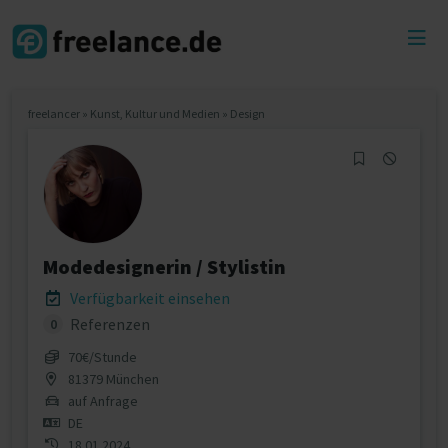
Toggl
menu
freelancer
»
Kunst, Kultur und Medien
»
Design
Modedesignerin / Stylistin
Verfügbarkeit einsehen
Referenzen
0
70€/Stunde
81379 München
auf Anfrage
DE
18.01.2024