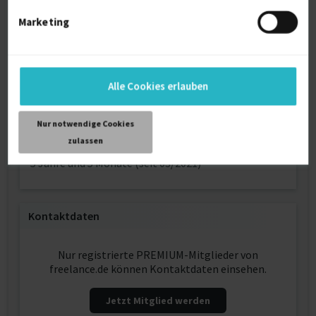
Reisebereitschaft
auf Anfrage
Marketing
Arbeitserlaubnis
Europäische Union
Profilaufrufe
Alle Cookies erlauben
376
Alter
Nur notwendige Cookies
31
zulassen
Berufserfahrung
5 Jahre und 5 Monate (seit 03/2021)
Kontaktdaten
Nur registrierte PREMIUM-Mitglieder von
freelance.de können Kontaktdaten einsehen.
Jetzt Mitglied werden