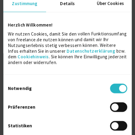
Zustimmung
Details
Über Cookies
Modedesignerin
Bachelor
Herzlich Willkommen!
2021
Wir nutzen Cookies, damit Sie den vollen Funktionsumfang
München
von freelance.de nutzen können und damit wir Ihr
Nutzungserlebnis stetig verbessern können. Weitere
Infos erhalten Sie in unserer
Datenschutzerklärung
bzw.
dem
Cookiehinweis
. Sie können Ihre Einwilligung jederzeit
Weitere Kenntnisse
ändern oder widerrufen.
Gute Kenntnisse in Adobe Illustrator, indesign und
Photoshop.
Einwilligungsauswahl
Außerdem clo3d.
Notwendig
Persönliche Daten
Präferenzen
Sprache
Statistiken
Deutsch (Muttersprache)