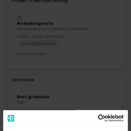
Projekt‐ & Berufserfahrung
Modedesignerin
Kundenname anonymisiert
, Deutschland
3/2021 – 8/2021 (6 Monate)
Konsumgüterindustrie
Details anzeigen
Zertifikate
Best graduate
2021
Ausbildung