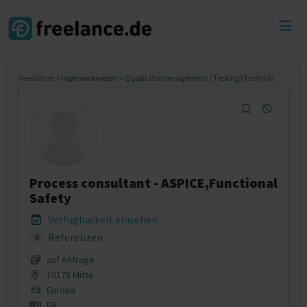
Toggl
menu
freelancer
»
Ingenieurwesen
»
Qualitätsmanagement / Testing (Technik)
Process consultant - ASPICE,Functional
Safety
Verfügbarkeit einsehen
Referenzen
0
auf Anfrage
10178 Mitte
Europa
EN