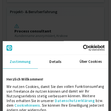
Projekt‐ & Berufserfahrung
Process consultant
Kundenname anonymisiert
, Krakow
1/2020 – 7/2021 (1 Jahr, 7 Monate)
Automobilindustrie
Details anzeigen
Zustimmung
Details
Über Cookies
Persönliche Daten
Herzlich Willkommen!
Wir nutzen Cookies, damit Sie den vollen Funktionsumfang
von freelance.de nutzen können und damit wir Ihr
Sprache
Nutzungserlebnis stetig verbessern können. Weitere
Englisch (Muttersprache)
Infos erhalten Sie in unserer
Datenschutzerklärung
bzw.
dem
Reisebereitschaft
Cookiehinweis
. Sie können Ihre Einwilligung jederzeit
ändern oder widerrufen.
Europa