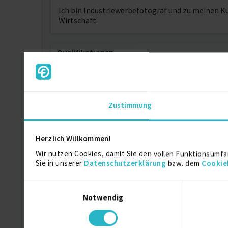
Ich bin Industriewerbefotograf und zu meinen 
Wirtschaft.
Qualifikationen
Art direction
Corporate Design
Fotografieren
Zustimmung
Weitere Kenntnisse
Fotografie, Lichtsetzung, Bildnachbearbeitung,
Herzlich Willkommen!
Wir nutzen Cookies, damit Sie den vollen Funktionsumfa
Sie in unserer
Datenschutzerklärung
bzw. dem
Cookie
Persönliche Daten
Einwilligungsauswahl
Sprache
Deutsch (Mutterspra
Notwendig
Englisch (Grundkenn
Reisebereitschaft
DACH-Region