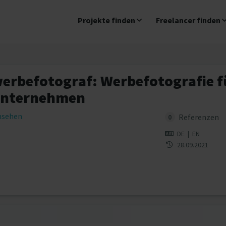
Projekte finden
Freelancer finden
erbefotograf: Werbefotografie f
unternehmen
insehen
Referenzen
0
DE
|
EN
28.09.2021