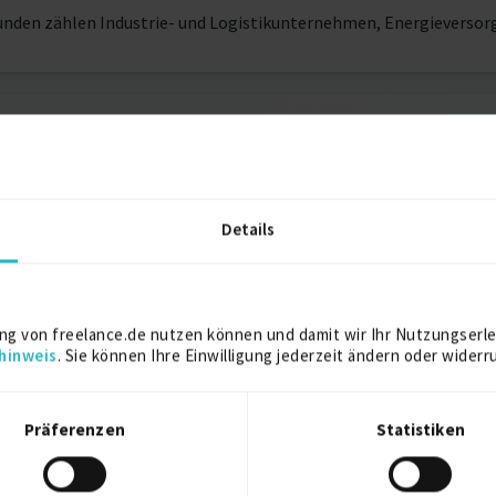
Kunden zählen Industrie- und Logistikunternehmen, Energieverso
Grafikdesign
Details
 Retusche
ng von freelance.de nutzen können und damit wir Ihr Nutzungserle
hinweis
. Sie können Ihre Einwilligung jederzeit ändern oder widerr
che)
Profilaufrufe
52
Präferenzen
Statistiken
tnisse)
Alter
41
Berufserfahrung
21 