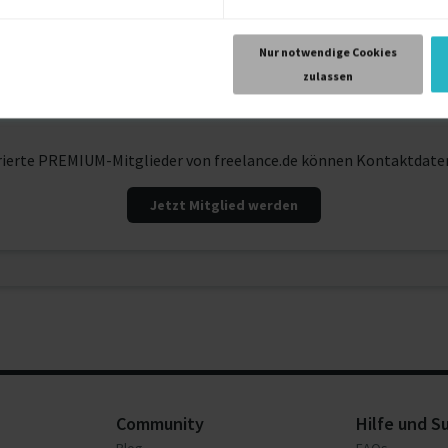
Projektleitung
10 
Nur notwendige Cookies
zulassen
rierte PREMIUM-Mitglieder von freelance.de können Kontaktdate
Jetzt Mitglied werden
Community
Hilfe und S