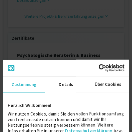
Details anzeigen
Weitere Projekt‐ & Berufserfahrung anzeigen
Zertifikate
Psychologische Beraterin & Business
Coach
ils Institut für Lernsysteme GmbH, Hamburg
2023
Zustimmung
Details
Über Cookies
Ausbildung
Herzlich Willkommen!
Wir nutzen Cookies, damit Sie den vollen Funktionsumfang
Architektur
von freelance.de nutzen können und damit wir Ihr
ohne
Nutzungserlebnis stetig verbessern können. Weitere
Technische Universität Stuttgart
Infos erhalten Sie in unserer
Datenschutzerklärung
bzw.