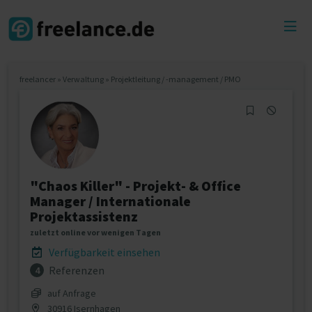
Toggl
menu
freelancer
»
Verwaltung
»
Projektleitung / -management / PMO
"Chaos Killer" - Projekt- & Office
Manager / Internationale
Projektassistenz
zuletzt online vor wenigen Tagen
Verfügbarkeit einsehen
Referenzen
4
auf Anfrage
30916 Isernhagen