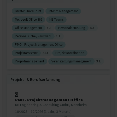
Berater SharePoint
Interim Management
Microsoft Office 365
MS Teams
Office Management
6 J.
Personalbetreuung
4 J.
Personalsuche / -auswahl
1 J.
PMO - Project Management Office
Projektassistenz
23 J.
Projektkoordination
Projektmanagement
Veranstaltungsmanagement
3 J.
Projekt‐ & Berufserfahrung
PMO - Projektmanagement Office
DB Engineering & Consulting GmbH, Mannheim
10/2025 – 12/2026 (1 Jahr, 3 Monate)