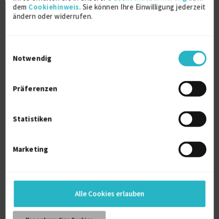
1994
dem
Cookiehinweis
. Sie können Ihre Einwilligung jederzeit
Stuttgart
ändern oder widerrufen.
Intern. gepr. Europasekretärin
Einwilligungsauswahl
Ausbildung
Notwendig
1989
Hannover
Präferenzen
Management Assistant
Ausbildung
Statistiken
1989
Hannover
Marketing
Über mich
Alle Cookies erlauben
Ich bin Ihr "Chaos Killer" und helfe Ihnen, dass Ihr
(internationales) Projekt- und Office-Business