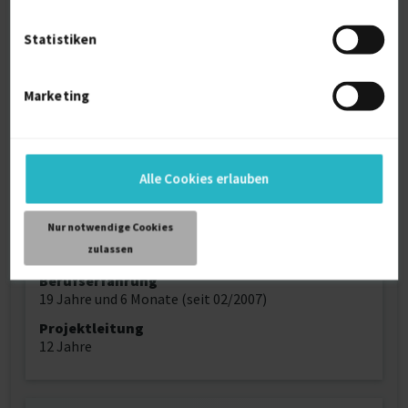
Persönliche Daten
Statistiken
Sprache
Deutsch (Muttersprache)
Marketing
Englisch (Gut)
Reisebereitschaft
Umkreis (bis 200 km)
Alle Cookies erlauben
Home-Office
bevorzugt
Nur notwendige Cookies
Profilaufrufe
zulassen
538
Berufserfahrung
19 Jahre und 6 Monate (seit 02/2007)
Projektleitung
12 Jahre