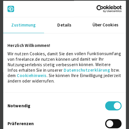
Komplexes Rigging für 2.5D-Animationen in Moho
(insbesondere Kopfdrehungen).
Supervisor für Animation (Moho) und
Zustimmung
Details
Über Cookies
Postproduktion (After Effects).
Strategische Planung von Stop-Motion-
Postproduktionen wie z.B. Arbeiten mit
Herzlich Willkommen!
Greenscreens / Keying; Lösungsfindung für
Wir nutzen Cookies, damit Sie den vollen Funktionsumfang
komplexe Animationen und deren Kombination mit
von freelance.de nutzen können und damit wir Ihr
Computeranimation. Rotoskopie, Retusche und VFX
Nutzungserlebnis stetig verbessern können. Weitere
auf Stop-Motion-Filmmaterial.
Infos erhalten Sie in unserer
Datenschutzerklärung
bzw.
dem
Cookiehinweis
. Sie können Ihre Einwilligung jederzeit
Motion Design und grafische Animation (After
ändern oder widerrufen.
Effects).
Fotoretusche und digitales Malen in Photoshop.
Einwilligungsauswahl
Notwendig
Produktion von Werbe- / Image- / Erklärfilmen vom
ersten Konzept, Text, Design, Illustration bis hin zur
Animation und Postproduktion.
Präferenzen