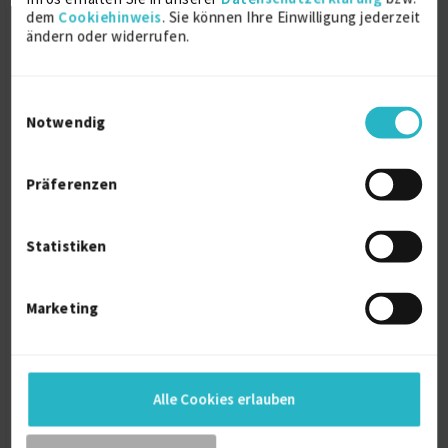
dem
Cookiehinweis
. Sie können Ihre Einwilligung jederzeit
ändern oder widerrufen.
Über mich
Einwilligungsauswahl
SEA Freelancer
Notwendig
Google Ads Partner
Präferenzen
Weitere Kenntnisse
Optimierung von Google Ads Konten
Statistiken
Responsive Suchanzeigen Erstellung
Negativ Keywords Management
Google Ads Partner
Marketing
Leadgenerierung
Salesgenerierung
Neukundenakquise (B2C, B2B)
Google Ads Kampagnen Optimierung
SEA Potenzialanalyse
Alle Cookies erlauben
Keyword Recherchen
Anzeigenoptimierung