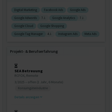
Digital Marketing
Facebook Ads
Google Ads
Google Adwords
7 J.
Google Analytics
7 J.
Google Cloud
Google Shopping
Google Tag Manager
4 J.
Instagram Ads
Meta Ads
Projekt‐ & Berufserfahrung
SEA Betreuung
RCFOX, Remote
3/2025 – offen (1 Jahr, 6 Monate)
Konsumgüterindustrie
Details anzeigen