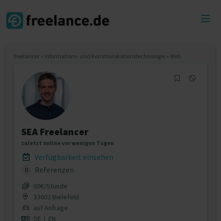
Toggl
menu
freelancer
»
Informations- und Kommunikationstechnologie
»
Web
SEA Freelancer
zuletzt online vor wenigen Tagen
Verfügbarkeit einsehen
Referenzen
0
69€/Stunde
33602 Bielefeld
auf Anfrage
DE
|
EN