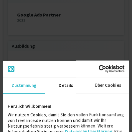
Google Ads Partner
2022
Ausbildung
Crossmedia & Communication
Management
Master of Arts
2014
Zustimmung
Details
Über Cookies
FHM Bielefeld
Medienwirtschaft
Herzlich Willkommen!
Bachelor of Arts
Wir nutzen Cookies, damit Sie den vollen Funktionsumfang
2012
von freelance.de nutzen können und damit wir Ihr
FHM Bielefeld
Nutzungserlebnis stetig verbessern können. Weitere
Infos erhalten Sie in unserer
Datenschutzerklärung
bzw.