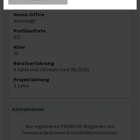
Schweiz
Home-Office
bevorzugt
Profilaufrufe
931
Alter
30
Berufserfahrung
6 Jahre und 2 Monate (seit 06/2020)
Projektleitung
3 Jahre
Kontaktdaten
Nur registrierte PREMIUM-Mitglieder von
freelance.de können Kontaktdaten einsehen.