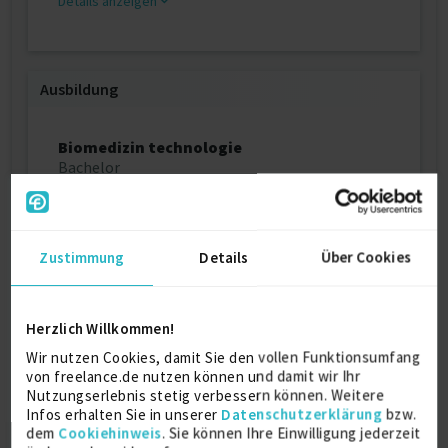
Details anzeigen
Ausbildung
Biomedizin technologie
Bachelor
2021
Hamm
Zustimmung
Details
Über Cookies
Über mich
Herzlich Willkommen!
Erstellen von manuellen Testfällen und
Wir nutzen Cookies, damit Sie den vollen Funktionsumfang
automatisierte ,Dokumentation von Manuellen
von freelance.de nutzen können und damit wir Ihr
Testfällen in Jira
Nutzungserlebnis stetig verbessern können. Weitere
Infos erhalten Sie in unserer
Datenschutzerklärung
bzw.
. Durchführung von Test in SAP HANA und Rest API-
dem
Cookiehinweis
. Sie können Ihre Einwilligung jederzeit
Test