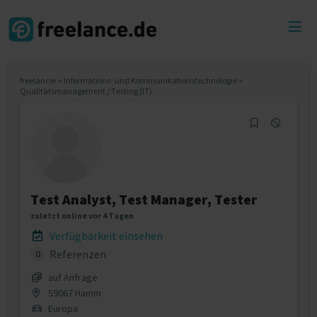
Toggl
menu
freelancer
»
Informations- und Kommunikationstechnologie
»
Qualitätsmanagement / Testing (IT)
Test Analyst, Test Manager, Tester
zuletzt online vor 4 Tagen
Verfügbarkeit einsehen
Referenzen
0
auf Anfrage
59067 Hamm
Europa