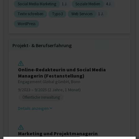
Social Media Marketing
1 J.
Soziale Medien
4 J.
Texte schreiben
Typo3
Web Services
1 J.
WordPress
Projekt‐ & Berufserfahrung
Online-Redakteurin und Social Media
Managerin (Festanstellung)
Engagement Global gGmbH, Bonn
9/2023 – 9/2025 (2 Jahre, 1 Monat)
Öffentliche Verwaltung
Details anzeigen
Marketing und Projektmanagerin