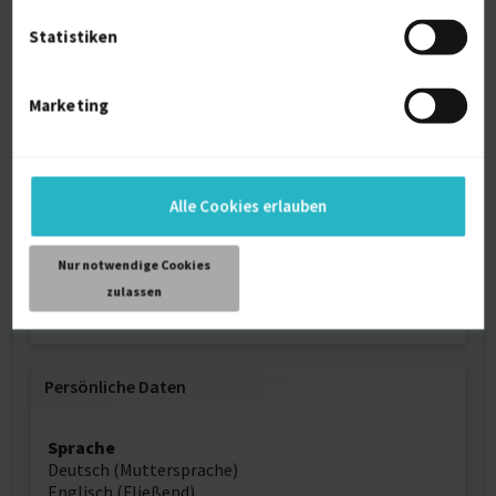
Statistiken
Literatur, Kultur und
Medienwissenschaften
Bachelor of Arts
Marketing
2015
Siegen
Alle Cookies erlauben
Weitere Kenntnisse
Nur notwendige Cookies
zulassen
Wordpress, Typo3, Social-Media, Kreative Texterin,
Schreiberin, Content-Creator
Persönliche Daten
Sprache
Deutsch (Muttersprache)
Englisch (Fließend)