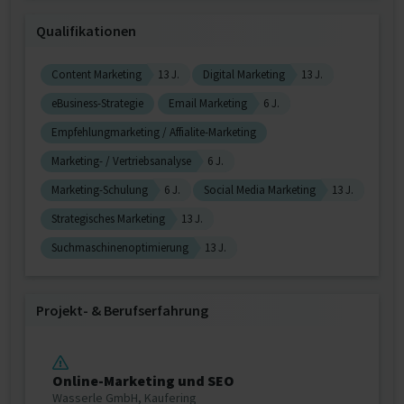
Qualifikationen
Content Marketing
13 J.
Digital Marketing
13 J.
eBusiness-Strategie
Email Marketing
6 J.
Empfehlungmarketing / Affialite-Marketing
Marketing- / Vertriebsanalyse
6 J.
Marketing-Schulung
6 J.
Social Media Marketing
13 J.
Strategisches Marketing
13 J.
Suchmaschinenoptimierung
13 J.
Projekt‐ & Berufserfahrung
Online-Marketing und SEO
Wasserle GmbH, Kaufering