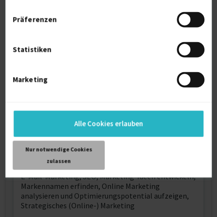
Präferenzen
Über mich
Diplom-Betriebswirt, erstes Online-Unternehmen
Statistiken
2007 gegründet, seit 2007 auch beratend im Online-
Marketing tätig. Darunter Leitung
Internetmarketing-Beirat für mittelständische
Marketing
Unternehmen, SEO, E-Mail-Marketing, Youtube,
Social Media, Leadgenerierung, 10x mehr Neukunden
mit organischem Marketing (von durchschnittlich 80
Neukunden pro Monat auf 800 - 1000 Neukunden pro
Alle Cookies erlauben
Monat (bei Jahresabos)
Nur notwendige Cookies
Weitere Kenntnisse
zulassen
E-Mail-Marketing, SEO, Marketing-Ideen entwickeln,
Markennamen erfinden, Online Marketing
analysieren und Optimierungspotential aufzeigen,
Strategisches (Online-) Marketing