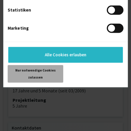
Sprache
Deutsch (Muttersprache)
Statistiken
Reisebereitschaft
DACH-Region
Marketing
Arbeitserlaubnis
Europäische Union
Schweiz
Profilaufrufe
Alle Cookies erlauben
789
Alter
Nur notwendige Cookies
37
zulassen
Berufserfahrung
17 Jahre und 5 Monate (seit 03/2009)
Projektleitung
5 Jahre
Kontaktdaten