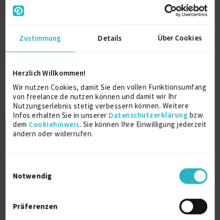
Lizenzierungen und Umsetzung von Microsoft 365
Services (Administration M365, Exchange Online,
OneDrive, SharePoint, Teams)
- Verbesserung und Unterstützung bei den
Zustimmung
Details
Über Cookies
Betriebsprozessen, Workflow Management, Low-
Code
- Projektierung VOIP - Projekte u.a. in Verbindung
mit MS Teams
Herzlich Willkommen!
- 1nd, 2nd, 3nd Level Support / Betreuung und die
Wir nutzen Cookies, damit Sie den vollen Funktionsumfang
Aufrechterhaltung des laufenden Betriebes und die
von freelance.de nutzen können und damit wir Ihr
stetige Weiterentwicklung der IT-Infrastruktur
Nutzungserlebnis stetig verbessern können. Weitere
- Fehleranalyse und Erarbeitung von Strategien zur
Infos erhalten Sie in unserer
Datenschutzerklärung
bzw.
Service-Verbesserung
dem
Cookiehinweis
. Sie können Ihre Einwilligung jederzeit
- Überwachung von M365 Diensten und
ändern oder widerrufen.
Veränderungen
- Team- & Mitarbeiterführung
- Erstellung von fachlichen und technischen
Einwilligungsauswahl
Dokumentationen
Notwendig
Persönliche Daten
Präferenzen