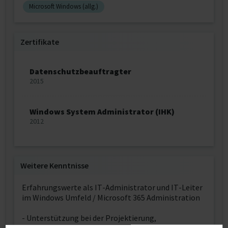
Microsoft Windows (allg.)
Zertifikate
Datenschutzbeauftragter
2015
Windows System Administrator (IHK)
2012
Weitere Kenntnisse
Erfahrungswerte als IT-Administrator und IT-Leiter
im Windows Umfeld / Microsoft 365 Administration
- Unterstützung bei der Projektierung,