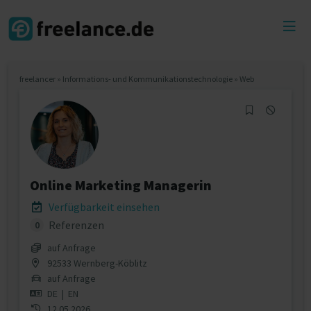
Toggl
menu
freelancer
»
Informations- und Kommunikationstechnologie
»
Web
Online Marketing Managerin
Verfügbarkeit einsehen
Referenzen
0
auf Anfrage
92533 Wernberg-Köblitz
auf Anfrage
DE
|
EN
12.05.2026