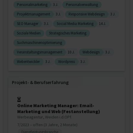
Personalmarketing
3 J.
Personalverwaltung
Projektmanagement
3 J.
Responsive Webdesign
3 J.
SEO Manager
3 J.
Social Media Marketing
14 J.
Soziale Medien
Strategisches Marketing
Suchmaschinenoptimierung
Veranstaltungsmanagement
10 J.
Webdesign
3 J.
Webentwickler
3 J.
Wordpress
3 J.
Projekt‐ & Berufserfahrung
Online Marketing Manager: Email-
Marketing und Web (Festanstellung)
Werbeagentur, Weiden i.d.OPf.
7/2023 – offen (3 Jahre, 2 Monate)
Dienstleistungsbranche