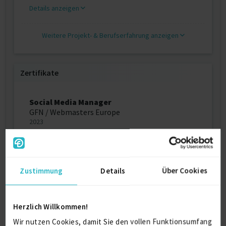
Details anzeigen
Weitere Projekt‐ & Berufserfahrung anzeigen
Zertifikate
Social Media Manager
GFN / Webmasters Europe
2023
SEO, SEA, Web Analytics
GFN / Webmasters Europe
Zustimmung
Details
Über Cookies
2023
Stresspräventions- und Burnoutberaterin
Herzlich Willkommen!
Deutsche Paracelsus Schulen für
Wir nutzen Cookies, damit Sie den vollen Funktionsumfang
Naturheilverfahren GmbH