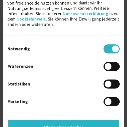
von freelance.de nutzen können und damit wir Ihr
2023
Nutzungserlebnis stetig verbessern können. Weitere
Infos erhalten Sie in unserer
Datenschutzerklärung
bzw.
dem
Cookiehinweis
. Sie können Ihre Einwilligung jederzeit
Ganzheitliche Gesundheits- und
ändern oder widerrufen.
Ernährungsberaterin
Akademie der Naturheilkunde
2022
Einwilligungsauswahl
Notwendig
Online Marketing Manager IHK
2021
Präferenzen
Statistiken
Ausbildung
Europäische Betriebswirtschaftslehre
Marketing
Bachelor of Arts (B.A.)
2015
Hamburg