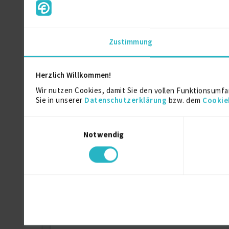
PRINCE2 Practitioner Examination
Zustimmung
Ausbildung
Herzlich Willkommen!
Wir nutzen Cookies, damit Sie den vollen Funktionsumfa
Elektrotechnik
Sie in unserer
Datenschutzerklärung
bzw. dem
Cookie
Diplom Ingenieur
Einwilligungsauswahl
Notwendig
Über mich
CIO, CDO, Director IT, Head of IT, Change Manage
Weitere Kenntnisse