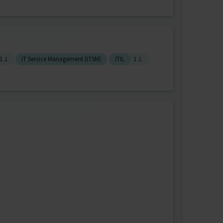
1 J.
IT Service Management (ITSM)
ITIL
1 J.