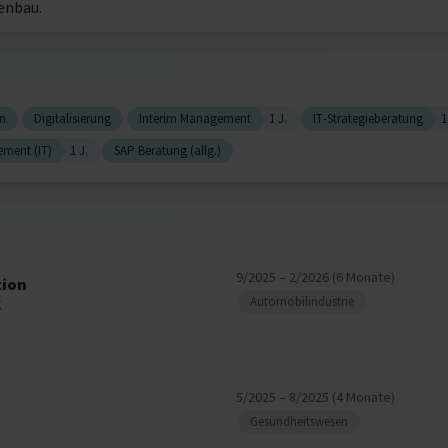
enbau.
on
Digitalisierung
Interim Management
1 J.
IT-Strategieberatung
1
ment (IT)
1 J.
SAP Beratung (allg.)
9/2025 – 2/2026 (6 Monate)
tion
Automobilindustrie
g
5/2025 – 8/2025 (4 Monate)
Gesundheitswesen