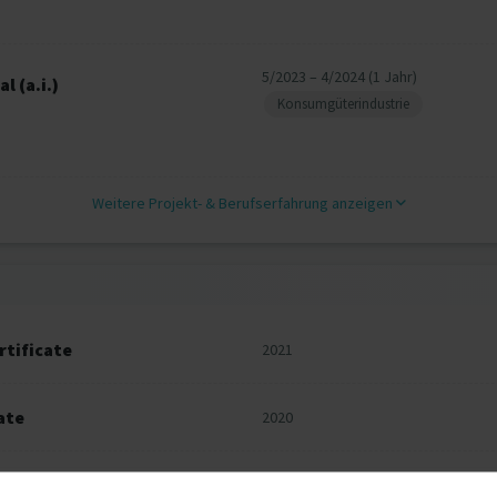
5/2023 – 4/2024 (1 Jahr)
l (a.i.)
Konsumgüterindustrie
Weitere Projekt‐ & Berufserfahrung anzeigen
rtificate
2021
ate
2020
2011