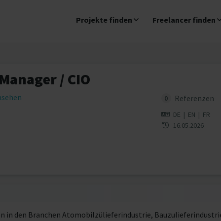
Projekte finden
Freelancer finden
 Manager / CIO
insehen
Referenzen
0
DE
|
EN
|
FR
16.05.2026
in den Branchen Atomobilzülieferindustrie, Bauzulieferindustrie