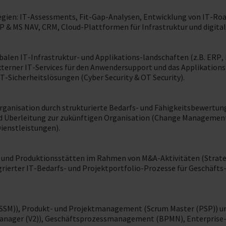
gien: IT-Assessments, Fit-Gap-Analysen, Entwicklung von IT-Ro
& MS NAV, CRM, Cloud-Plattformen für Infrastruktur und digita
balen IT-Infrastruktur- und Applikations-landschaften (z.B. ERP
externer IT-Services für den Anwendersupport und das Applikatio
Sicherheitslösungen (Cyber Security & OT Security).
ganisation durch strukturierte Bedarfs- und Fähigkeitsbewertung v
und Überleitung zur zukünftigen Organisation (Change Managemen
ienstleistungen).
 und Produktionsstätten im Rahmen von M&A-Aktivitäten (Strateg
egrierter IT-Bedarfs- und Projektportfolio-Prozesse für Geschäft
SSM)), Produkt- und Projektmanagement (Scrum Master (PSP)) un
 Manager (V2)), Geschäftsprozessmanagement (BPMN), Enterpris