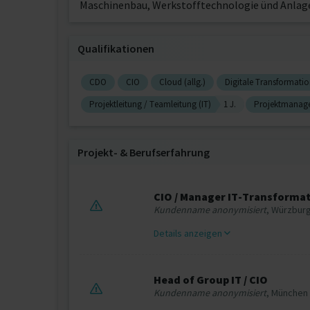
Maschinenbau, Werkstofftechnologie ünd Anlag
Qualifikationen
CDO
CIO
Cloud (allg.)
Digitale Transformati
Projektleitung / Teamleitung (IT)
1 J.
Projektmanage
Projekt‐ & Berufserfahrung
CIO / Manager IT-Transforma
Kundenname anonymisiert
, Würzbur
Details anzeigen
Head of Group IT / CIO
Kundenname anonymisiert
, München