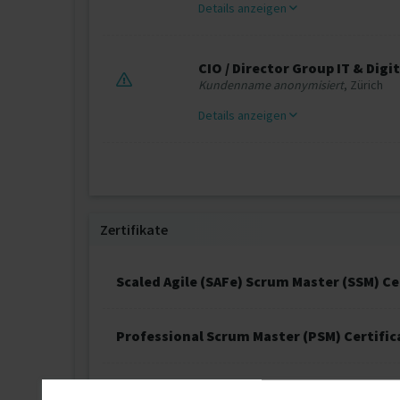
Details anzeigen
CIO / Director Group IT & Digita
Kundenname anonymisiert
, Zürich
Details anzeigen
Zertifikate
Scaled Agile (SAFe) Scrum Master (SSM) Ce
Professional Scrum Master (PSM) Certific
ITIL V3 Expert Certificate