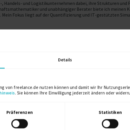
ie-, Handels- und Logistikunternehmen dabei, ihre Strukturen un
chaftsmathematiker und unabhängiger Berater biete ich meinen K
t. Mein Fokus liegt auf der Quantifizierung und IT-gestützten Si
 von Logistik-Netzwerken und Standortkonzepten (zentral vs. deze
rläufen, Fahrzeugauslastungen, Fuhrparkzusammensetzung und de
 und Effizienzsteigerung der Kommissionier- und Materialflusssys
 der Auswahl der Teilnehmer und Erstellung der Unterlagen über 
Details
sreichweiten, Sicherheitsbeständen, Forecast sowie Dispositio
ezifischen Kennzahlensystemen, um Transparenz über Prozesskost
riertes Vorgehen, hohe Umsetzungsnähe und messbare Ergebnisse a
ng von freelance.de nutzen können und damit wir Ihr Nutzungserle
alisierung der definierten Maßnahmen.
hinweis
. Sie können Ihre Einwilligung jederzeit ändern oder widerr
bei mein besonderer Branchen-Schwerpunkt im FMCG- und Konsumgü
ährtes Partnernetzwerk aus den Bereichen IT, Engineering, Bau, P
Präferenzen
Statistiken