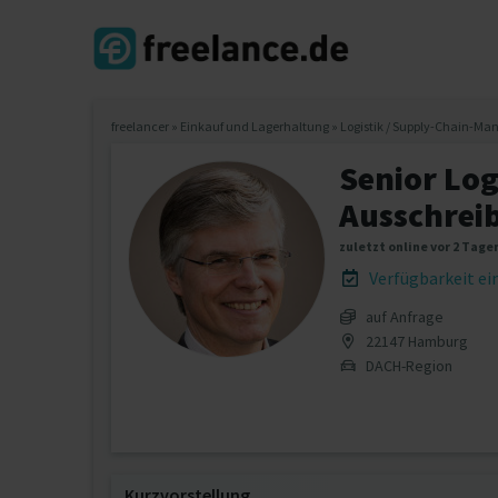
freelancer
»
Einkauf und Lagerhaltung
»
Logistik / Supply-Chain-M
Senior Log
Ausschrei
zuletzt online vor 2 Tage
Verfügbarkeit e
auf Anfrage
22147 Hamburg
DACH-Region
Kurzvorstellung