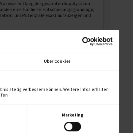
d Prozesse entlang der gesamten Supply Chain
unden eine fundierte Entscheidungsgrundlage,
mulation, um Potenziale exakt aufzuzeigen und
ntral) sowie In- und Outsourcing-Strategien.
m Mix aus Eigen- und Fremdfuhrpark.
teme.
den computergestützten Angebotsvergleich, die
Über Cookies
n von Produktions-/Bestellmengen.
en und Leistungen herzustellen.
us. Ich begleite meine Kunden nicht nur
bnis stetig verbessern können. Weitere Infos erhalten
ufen.
terbereich liegt. Für Projekte in
roduktion und Einkauf zurück.
Marketing