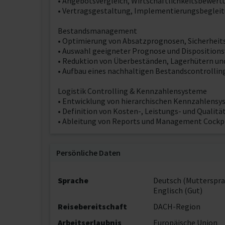
• Angebotsvergleich, Wirtschaftlichkeitsbewer
• Vertragsgestaltung, Implementierungsbegle
Bestandsmanagement
• Optimierung von Absatzprognosen, Sicherhei
• Auswahl geeigneter Prognose und Disposition
• Reduktion von Überbeständen, Lagerhütern un
• Aufbau eines nachhaltigen Bestandscontrollin
Logistik Controlling & Kennzahlensysteme
• Entwicklung von hierarchischen Kennzahlensy
• Definition von Kosten-, Leistungs- und Qualit
• Ableitung von Reports und Management Cockp
Persönliche Daten
Sprache
Deutsch (Mutterspra
Englisch (Gut)
Reisebereitschaft
DACH-Region
Arbeitserlaubnis
Europäische Union