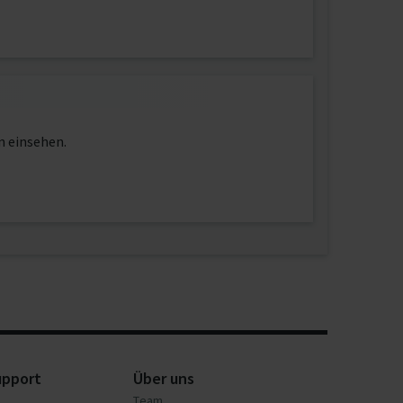
n einsehen.
upport
Über uns
Team