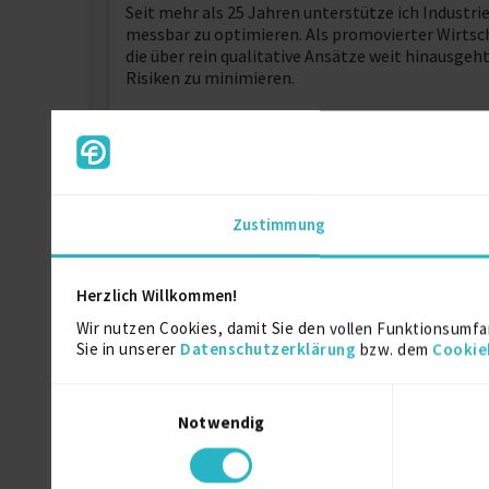
Seit mehr als 25 Jahren unterstütze ich Industr
messbar zu optimieren. Als promovierter Wirts
die über rein qualitative Ansätze weit hinausgeh
Risiken zu minimieren.
Mein Leistungsangebot:
• Logistikstrategie: Entwicklung und Bewertung
• Transportlogistik: Optimierung von Tourenve
• Lagerlogistik: Reorganisation, Layoutplanung
• Professionelle Ausschreibung: Begleitung von
Zustimmung
Verhandlungen bis zur Vertragsgestaltung.
• Bestandsmanagement: Optimierung von Bestand
• Logistik-Controlling: Aufbau von benutzersp
Herzlich Willkommen!
Meine Projekte zeichnen sich durch ein struktu
Wir nutzen Cookies, damit Sie den vollen Funktionsumfa
konzeptionell, sondern bis zur erfolgreichen Re
Sie in unserer
Datenschutzerklärung
bzw. dem
Cookie
Ich verfüge über breite Branchenerfahrung, wo
Einwilligungsauswahl
angrenzenden Disziplinen greife ich auf ein bew
Notwendig
Weitere Kenntnisse