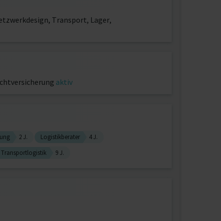
etzwerkdesign, Transport, Lager,
ichtversicherung
aktiv
mung
2 J.
Logistikberater
4 J.
Transportlogistik
9 J.