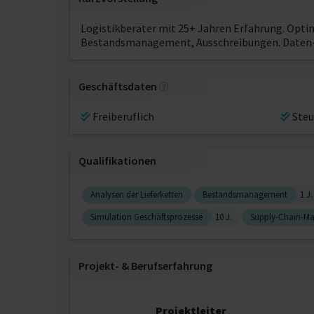
Logistikberater mit 25+ Jahren Erfahrung. Opti
Bestandsmanagement, Ausschreibungen. Daten-, t
Geschäftsdaten
Freiberuflich
Steu
Qualifikationen
Analysen der Lieferketten
Bestandsmanagement
1 J.
Simulation Geschäftsprozesse
10 J.
Supply-Chain-M
Projekt‐ & Berufserfahrung
Projektleiter