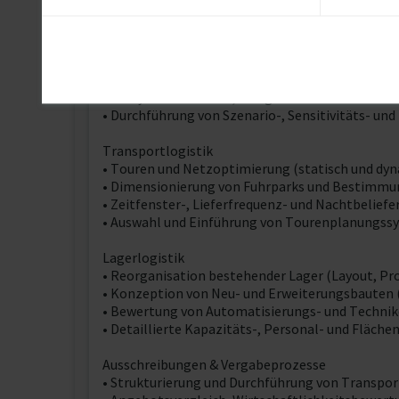
Neben meiner Kernexpertise in der Logistik- un
Quantitative Methoden & Simulation
• Einsatz mathematischer Optimierungs- und S
• Analyse von Kosten , Mengen und Strukturdate
• Durchführung von Szenario-, Sensitivitäts- und
Transportlogistik
• Touren und Netzoptimierung (statisch und dy
• Dimensionierung von Fuhrparks und Bestimmu
• Zeitfenster-, Lieferfrequenz- und Nachtbelie
• Auswahl und Einführung von Tourenplanungs
Lagerlogistik
• Reorganisation bestehender Lager (Layout, Pro
• Konzeption von Neu- und Erweiterungsbauten (
• Bewertung von Automatisierungs- und Technik
• Detaillierte Kapazitäts-, Personal- und Fläc
Ausschreibungen & Vergabeprozesse
• Strukturierung und Durchführung von Transpo