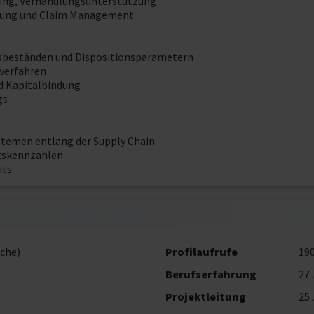
tung, Verhandlungsunterstützung
itung und Claim Management
tsbeständen und Dispositionsparametern
sverfahren
d Kapitalbindung
gs
stemen entlang der Supply Chain
ätskennzahlen
its
che)
Profilaufrufe
19
Berufserfahrung
27 
Projektleitung
25 