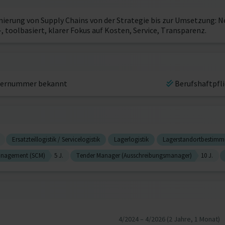
mierung von Supply Chains von der Strategie bis zur Umsetzung: N
oolbasiert, klarer Fokus auf Kosten, Service, Transparenz.
ernummer bekannt
Berufshaftpfl
Ersatzteillogistik / Servicelogistik
Lagerlogistik
Lagerstandortbestim
anagement (SCM)
5 J.
Tender Manager (Ausschreibungsmanager)
10 J.
4/2024 – 4/2026 (2 Jahre, 1 Monat)