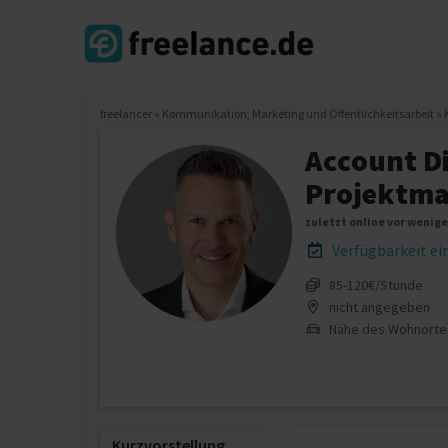
freelancer
»
Kommunikation, Marketing und Öffentlichkeitsarbeit
»
Account D
Projektma
zuletzt online vor wenig
Verfügbarkeit e
85‐120€/Stunde
nicht angegeben
Nähe des Wohnorte
Kurzvorstellung