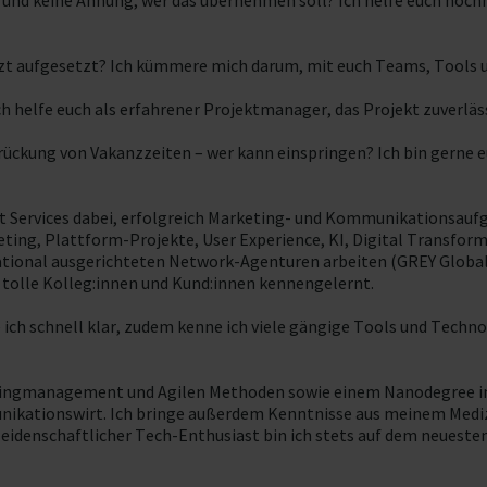
und keine Ahnung, wer das übernehmen soll? Ich helfe euch hochm
zt aufgesetzt? Ich kümmere mich darum, mit euch Teams, Tools 
 helfe euch als erfahrener Projektmanager, das Projekt zuverlässi
brückung von Vakanzzeiten – wer kann einspringen? Ich bin gerne 
nt Services dabei, erfolgreich Marketing- und Kommunikationsaufga
, Plattform-Projekte, User Experience, KI, Digital Transformati
national ausgerichteten Network-Agenturen arbeiten (GREY Gl
tolle Kolleg:innen und Kund:innen kennengelernt.
ch schnell klar, zudem kenne ich viele gängige Tools und Techn
tingmanagement und Agilen Methoden sowie einem Nanodegree in 
kationswirt. Ich bringe außerdem Kenntnisse aus meinem Mediz
eidenschaftlicher Tech-Enthusiast bin ich stets auf dem neuesten