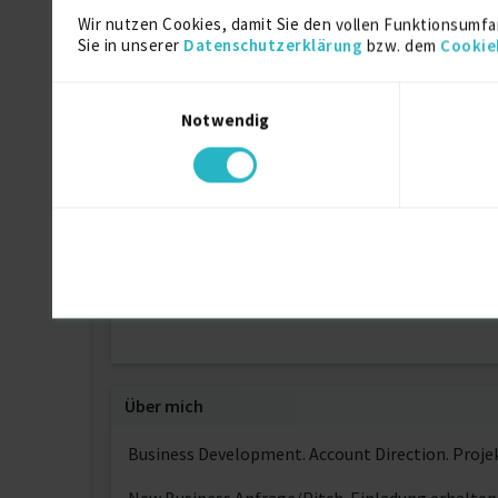
Studium Marketing und Kommunikation
Wir nutzen Cookies, damit Sie den vollen Funktionsumfa
Marketing-Kommunikationswirt
Sie in unserer
Datenschutzerklärung
bzw. dem
Cookie
imk – Institut für Marketing und Kommunikat
Einwilligungsauswahl
Notwendig
Humanmedizin
-
Universität Ulm, LMU München
Rettungssanitäter
Ausbildung
DRK
Über mich
Business Development. Account Direction. Proj