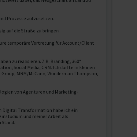
otiviert dabei, das Neugeschäft an Land zu
und Prozesse aufzusetzen.
g auf die Straße zu bringen.
eure temporäre Vertretung für Account/Client
ben zu realisieren. Z.B. Branding, 360°
on, Social Media, CRM. Ich durfte in kleinen
obal Group, MRM/McCann, Wunderman Thompson,
ologien von Agenturen und Marketing-
Digital Transformation habe ich ein
instudium und meiner Arbeit als
 Stand.