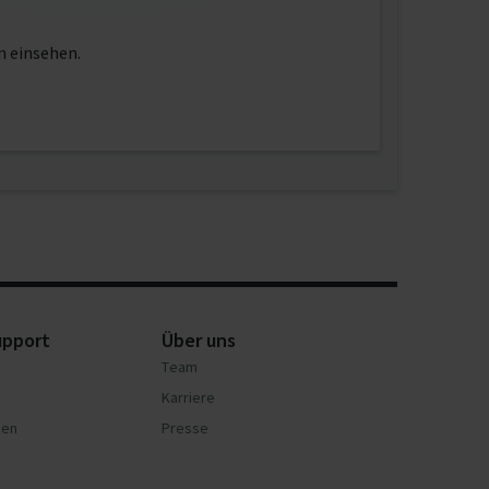
n einsehen.
upport
Über uns
Team
Karriere
nen
Presse