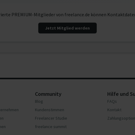
rierte PREMIUM-Mitglieder von freelance.de können Kontaktdate
Jetzt Mitglied werden
Community
Hilfe und S
Blog
FAQs
nternehmen
Kundenstimmen
Kontakt
en
Freelancer Studie
Zahlungsoptio
hmen
freelance summit