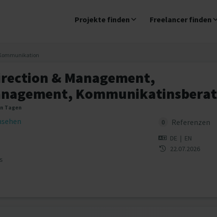
Projekte finden
Freelancer finden
Kommunikation
irection & Management,
nagement, Kommunikatinsberat
en Tagen
insehen
Referenzen
0
DE
|
EN
22.07.2026
s