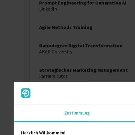
Prompt Engineering for Generative AI
LinkedIn
Agile Methods Training
Nanodegree Digital Transformation
AKAD University
Strategisches Marketing Management
karriere tutor
OKRs (Objectives & Key Results) Advance
Zustimmung
Ausbildung
Herzlich Willkommen!