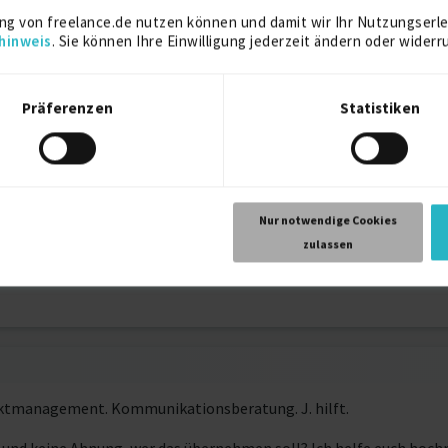
ng von freelance.de nutzen können und damit wir Ihr Nutzungserle
2003
hinweis
. Sie können Ihre Einwilligung jederzeit ändern oder widerr
Berlin
ion
Präferenzen
Statistiken
1999
München
Nur notwendige Cookies
zulassen
1993
ektmanagement. Kommunikationsberatung. J. hilft.