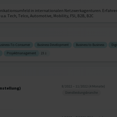
ikationsumfeld in internationalen Netzwerkagenturen. Erfahren
a. Tech, Telco, Automotive, Mobility, FSI, B2B, B2C
usiness-To-Consumer
Business Development
Business to Business
Dig
Projektmanagement
23 J.
8/2022 – 11/2022 (4 Monate)
anstellung)
Dienstleistungsbranche