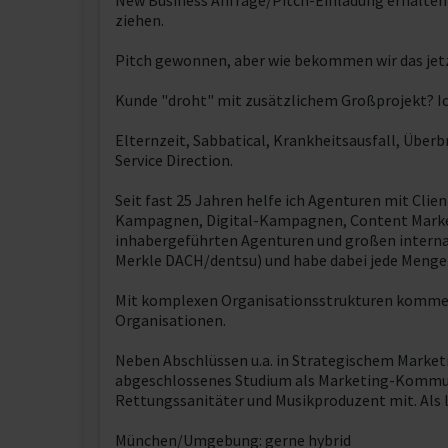
New Business Anfrage/Pitch-Einladung erhalten 
ziehen.
Pitch gewonnen, aber wie bekommen wir das jet
Kunde "droht" mit zusätzlichem Großprojekt? Ich
Elternzeit, Sabbatical, Krankheitsausfall, Über
Service Direction.
Seit fast 25 Jahren helfe ich Agenturen mit Clie
Kampagnen, Digital-Kampagnen, Content Marketing
inhabergeführten Agenturen und großen inter
Merkle DACH/dentsu) und habe dabei jede Menge 
Mit komplexen Organisationsstrukturen komme i
Organisationen.
Neben Abschlüssen u.a. in Strategischem Marke
abgeschlossenes Studium als Marketing-Kommuni
Rettungssanitäter und Musikproduzent mit. Als l
München/Umgebung: gerne hybrid