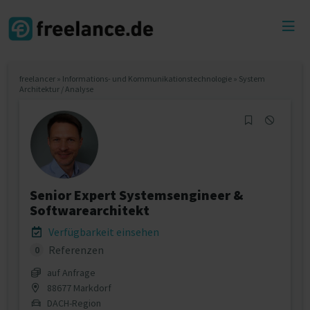
Toggl
menu
freelancer
»
Informations- und Kommunikationstechnologie
»
System
Architektur / Analyse
Senior Expert Systemsengineer &
Softwarearchitekt
Verfügbarkeit einsehen
Referenzen
0
auf Anfrage
88677 Markdorf
DACH-Region