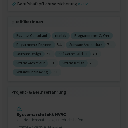
Berufshaftpflichtversicherung
aktiv
Qualifikationen
Business Consultant
matlab
Programmierer C, C++
Requirements Engineer
5 J.
Software Architecture
7 J.
Software Design
2 J.
Softwareentwickler
7 J.
System Architektur
7 J.
System Design
7 J.
Systems Engineering
7 J.
Projekt‐ & Berufserfahrung
Systemarchitekt HVAC
ZF Friedrichshafen AG, Friedrichshafen
8/2024 – 1/2025 (6 Monate)