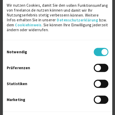
verbessern. Dies erfolgt indem ich Prozesse wie
Wir nutzen Cookies, damit Sie den vollen Funktionsumfang
Systementwicklung & Softwareentwicklung
von freelance.de nutzen können und damit wir Ihr
vermittle und wenn sinnvoll mit KI Einsatz ergänze.
Nutzungserlebnis stetig verbessern können. Weitere
Durch gezielte Trainings und Mentoring fördere ich
Infos erhalten Sie in unserer
Datenschutzerklärung
bzw.
Effizienz & Qualität in interdisziplinären Projekten.
dem
Cookiehinweis
. Sie können Ihre Einwilligung jederzeit
ändern oder widerrufen.
Gerne berate ich Fahrbetriebe und Kommunen
bezüglich dem Einsatz autonomer Fahrzeuge in der
Flotte, sowie in der Zusammenarbeit mit Anbietern
Einwilligungsauswahl
autonomer Fahrzeuge.
Notwendig
Ich bringe fundiertes Fachwissen in
Elektromobilität, autonomen Fahren und darüber
Präferenzen
hinaus ein. Als verlässlicher Partner biete ich
maßgeschneiderte Lösungen für Ihre Projekte,
branchenübergreifend, um Ihre Ziele effizient &
Statistiken
innovativ zu verwirklichen.
Marketing
Weitere Kenntnisse
Fachliche Kenntnisse und Tools: