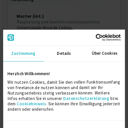
Master (int.)
Rauplanung und Geoinformationssysteme
Universidade Nova de Lisboa
2022
Lissabon
Zustimmung
Details
Über Cookies
Wirtschatfs- und Sozialgeographie
M.A.
Universität Osnabrück
Herzlich Willkommen!
2020
Wir nutzen Cookies, damit Sie den vollen Funktionsumfang
Osnabrück
von freelance.de nutzen können und damit wir Ihr
Nutzungserlebnis stetig verbessern können. Weitere
Infos erhalten Sie in unserer
Datenschutzerklärung
bzw.
VWL
dem
Cookiehinweis
. Sie können Ihre Einwilligung jederzeit
B.Sc.
ändern oder widerrufen.
FU Berlin
2018
Berlin
Einwilligungsauswahl