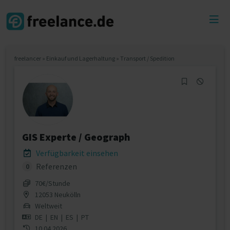
Toggl
menu
freelancer
»
Einkauf und Lagerhaltung
»
Transport / Spedition
GIS Experte / Geograph
Verfügbarkeit einsehen
Referenzen
0
70€/Stunde
12053 Neukölln
Weltweit
DE
|
EN
|
ES
|
PT
10.04.2026