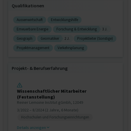
Qualifikationen
Aussenwirtschaft
Entwicklungshilfe
Erneuerbare Energie
Forschung & Entwicklung
3 J.
Geograph
Geomatiker
2 J.
Projektleiter (Sonstige)
Projektmanagement
Verkehrsplanung
Projekt‐ & Berufserfahrung
Wissenschaftlicher Mitarbeiter
(Festanstellung)
Reiner Lemoine Institut gGmbh, 12049
3/2022 – 8/2024 (2 Jahre, 6 Monate)
Hochschulen und Forschungseinrichtungen
Details anzeigen