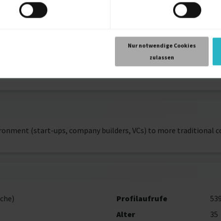
Barcelona, Spanien
Nur notwendige Cookies
2015
zulassen
Stuttgart
onment (start-ups, company builders, VCs) to more traditional c
che)
Profilaufrufe
53
Alter
35