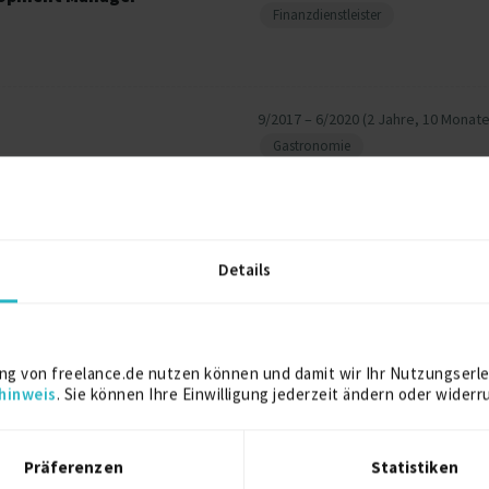
Finanzdienstleister
9/2017 – 6/2020 (2 Jahre, 10 Monate
Gastronomie
Details
2017
ng von freelance.de nutzen können und damit wir Ihr Nutzungserle
Barcelona, Spanien / Wien, Österre
tät Wien
hinweis
. Sie können Ihre Einwilligung jederzeit ändern oder widerr
Präferenzen
Statistiken
2016