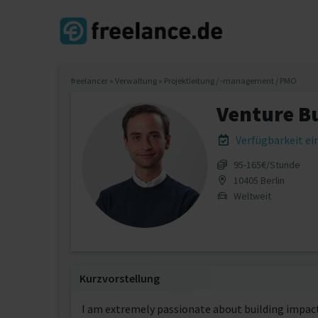
freelancer
»
Verwaltung
»
Projektleitung / -management / PMO
Venture Bu
Verfügbarkeit e
95‐165€/Stunde
10405 Berlin
Weltweit
Kurzvorstellung
I am extremely passionate about building impact