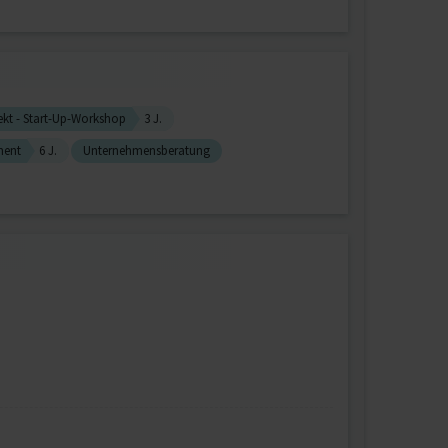
ekt - Start-Up-Workshop
3 J.
ment
6 J.
Unternehmensberatung