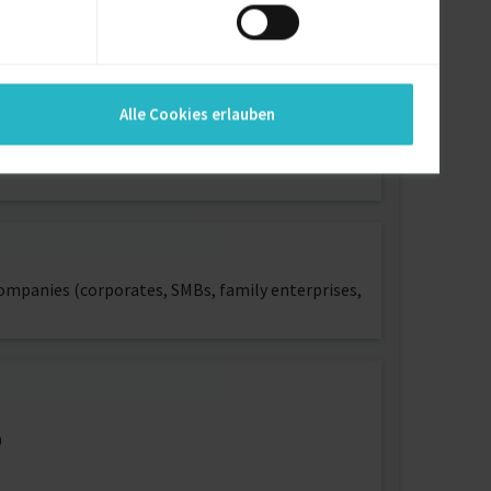
Alle Cookies erlauben
ompanies (corporates, SMBs, family enterprises,
9