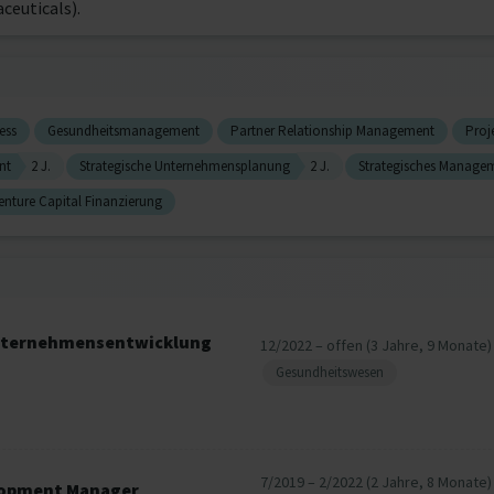
ceuticals).
ess
Gesundheitsmanagement
Partner Relationship Management
Proj
nt
2 J.
Strategische Unternehmensplanung
2 J.
Strategisches Manage
enture Capital Finanzierung
 Unternehmensentwicklung
12/2022 – offen (3 Jahre, 9 Monate)
Gesundheitswesen
7/2019 – 2/2022 (2 Jahre, 8 Monate)
lopment Manager