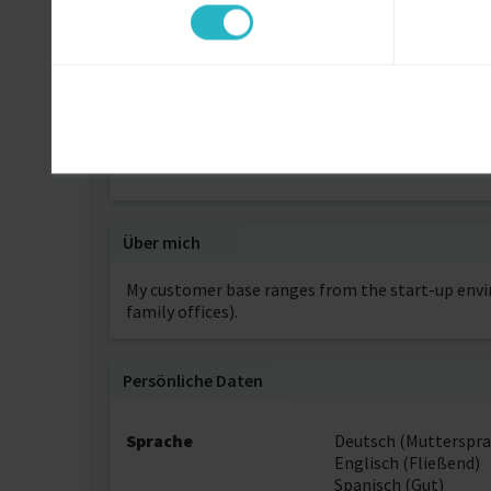
ESADE Business School
B. Sc. Wirtschaftswissenschaften
B. Sc. Wirtschaftswissenschaften
Universität Hohenheim
Über mich
My customer base ranges from the start-up envir
family offices).
Persönliche Daten
Sprache
Deutsch (Mutterspra
Englisch (Fließend)
Spanisch (Gut)