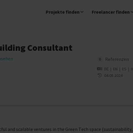
Projekte finden
Freelancer finden
ilding Consultant
insehen
Referenzen
0
DE
|
EN
|
ES
|
04.08.2024
ful and scalable ventures in the Green Tech space (sustainability