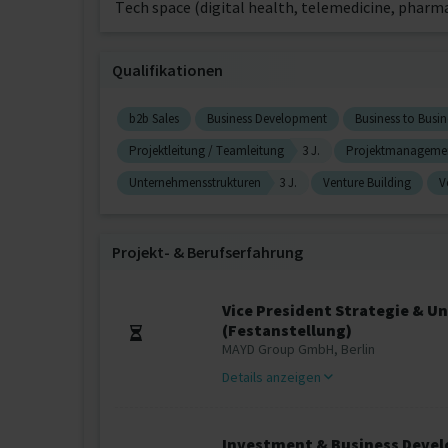
Tech space (digital health, telemedicine, pharma
Qualifikationen
b2b Sales
Business Development
Business to Busin
Projektleitung / Teamleitung
3 J.
Projektmanageme
Unternehmensstrukturen
3 J.
Venture Building
V
Projekt‐ & Berufserfahrung
Vice President Strategie &
(Festanstellung)
MAYD Group GmbH, Berlin
Details anzeigen
Investment & Business Deve