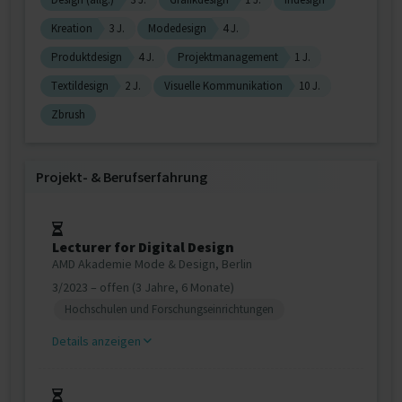
Kreation
3 J.
Modedesign
4 J.
Produktdesign
4 J.
Projektmanagement
1 J.
Textildesign
2 J.
Visuelle Kommunikation
10 J.
Zbrush
Projekt‐ & Berufserfahrung
Lecturer for Digital Design
AMD Akademie Mode & Design, Berlin
3/2023 – offen (3 Jahre, 6 Monate)
Hochschulen und Forschungseinrichtungen
Details anzeigen