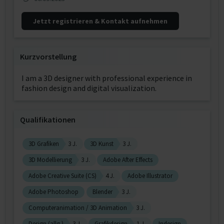
Jetzt registrieren & Kontakt aufnehmen
Kurzvorstellung
I am a 3D designer with professional experience in
fashion design and digital visualization.
Qualifikationen
3D Grafiken
3 J.
3D Kunst
3 J.
3D Modellierung
3 J.
Adobe After Effects
Adobe Creative Suite (CS)
4 J.
Adobe Illustrator
Adobe Photoshop
Blender
3 J.
Computeranimation / 3D Animation
3 J.
Design (allg.)
3 J.
Grafikdesign
1 J.
Indesign