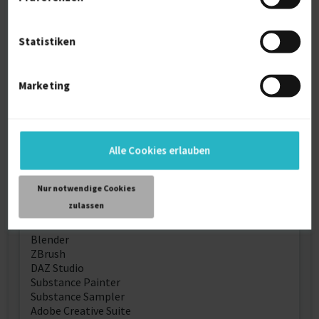
3D animation of avatars, camera scene, pedestal
video, 360-degree view video, runway and others
Statistiken
Contact me for more information about how I can
provide service that will get your project to the next
level.
Marketing
Let's make a difference together.
Weitere Kenntnisse
Alle Cookies erlauben
Here is a detailed list of my knowledge and skills
Nur notwendige Cookies
Software:
zulassen
CLO 3D
Blender
ZBrush
DAZ Studio
Substance Painter
Substance Sampler
Adobe Creative Suite