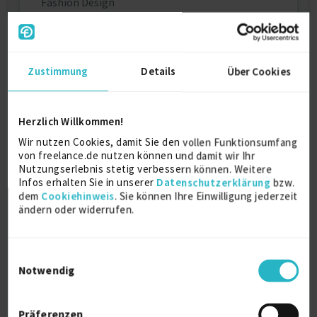
Fashion Design
University for Applied Science HTW Berlin
2017
Berlin
Zustimmung
Details
Über Cookies
Über mich
Herzlich Willkommen!
3D visualization is the future of fashion. It's
Wir nutzen Cookies, damit Sie den vollen Funktionsumfang
becoming increasingly popular in production, media,
von freelance.de nutzen können und damit wir Ihr
advertising, brand-id, education and the decision-
Nutzungserlebnis stetig verbessern können. Weitere
making process, as well as in the metaverse. I help
Infos erhalten Sie in unserer
Datenschutzerklärung
bzw.
dem
Cookiehinweis
. Sie können Ihre Einwilligung jederzeit
you to produce your items digitally using this new
ändern oder widerrufen.
technology. It is faster, we use less resources,
therefore it is cost saving and more accurate.
Specialization:
Einwilligungsauswahl
3D visualization of clothing, shoes, accessories,
Notwendig
trims, jewelry and other products
3D avatars and environment concepts
3D sculpting
Präferenzen