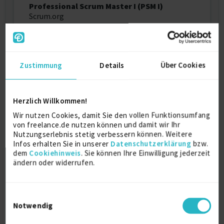
Professional Scrum Master I (PSM I)
Scrum.org
2018
Professional Scrum Product Owner I (PSPO
Zustimmung
Details
Über Cookies
I)
Scrum.org
2018
Herzlich Willkommen!
PRINCE2 Foundation and Practitioner
Wir nutzen Cookies, damit Sie den vollen Funktionsumfang
von freelance.de nutzen können und damit wir Ihr
certificate in Project Management
Nutzungserlebnis stetig verbessern können. Weitere
AXELOS / APMG International
Infos erhalten Sie in unserer
Datenschutzerklärung
bzw.
2017
dem
Cookiehinweis
. Sie können Ihre Einwilligung jederzeit
ändern oder widerrufen.
Zertifizierter Kreditspezialist
Akademie Bayerischer Genossenschaften (ABG)
2010
Einwilligungsauswahl
Notwendig