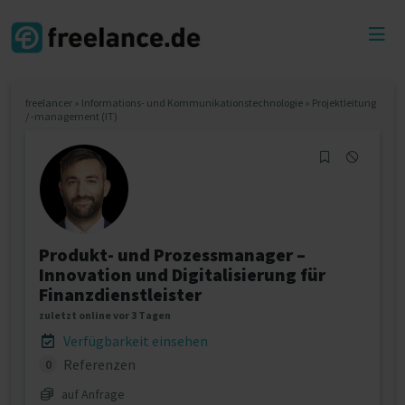
Toggl
menu
freelancer
»
Informations- und Kommunikationstechnologie
»
Projektleitung
/ -management (IT)
Produkt- und Prozessmanager –
Innovation und Digitalisierung für
Finanzdienstleister
zuletzt online vor 3 Tagen
Verfügbarkeit einsehen
Referenzen
0
auf Anfrage