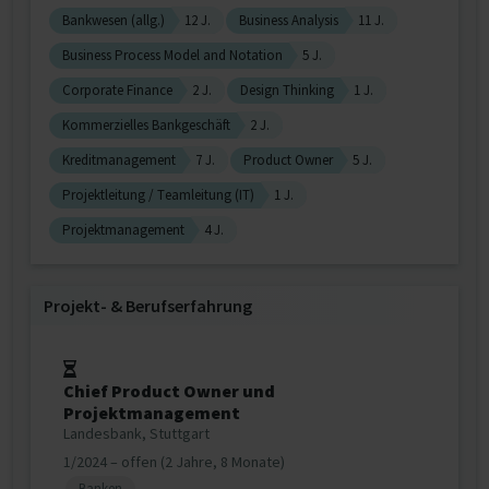
Bankwesen (allg.)
12 J.
Business Analysis
11 J.
Business Process Model and Notation
5 J.
Corporate Finance
2 J.
Design Thinking
1 J.
Kommerzielles Bankgeschäft
2 J.
Kreditmanagement
7 J.
Product Owner
5 J.
Projektleitung / Teamleitung (IT)
1 J.
Projektmanagement
4 J.
Projekt‐ & Berufserfahrung
Chief Product Owner und
Projektmanagement
Landesbank, Stuttgart
1/2024 – offen (2 Jahre, 8 Monate)
Banken