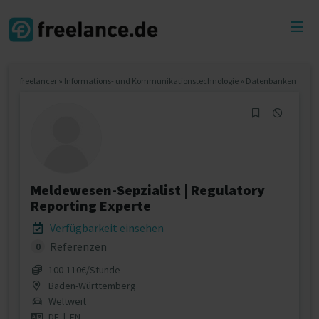
Toggl
menu
freelancer
»
Informations- und Kommunikationstechnologie
»
Datenbanken
Meldewesen-Sepzialist | Regulatory
Reporting Experte
Verfügbarkeit einsehen
Referenzen
0
100‐110€/Stunde
Baden-Württemberg
Weltweit
DE
|
EN