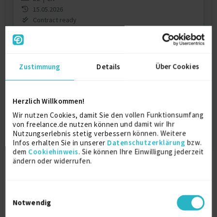
15.05.2026
Contract ready
Jetzt registrieren & Kontakt aufnehmen
Zustimmung
Details
Über Cookies
Dieses Profil ist nur für registrierte Benutzer
von Freelance.de sichtbar.
Herzlich Willkommen!
Jetzt registrieren
Wir nutzen Cookies, damit Sie den vollen Funktionsumfang
von freelance.de nutzen können und damit wir Ihr
Nutzungserlebnis stetig verbessern können. Weitere
Infos erhalten Sie in unserer
Datenschutzerklärung
bzw.
dem
Cookiehinweis
. Sie können Ihre Einwilligung jederzeit
ändern oder widerrufen.
Einwilligungsauswahl
Notwendig
Freelancer