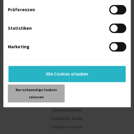
Projekte finden
Präferenzen
Registrierung für Freelancer
Top-Auftraggeber
Statistiken
Artikel für Freelancer
Unternehmen
Marketing
Freelancer finden
Registrierung für Unternehmen
Projekte ausschreiben
Alle Cookies erlauben
Artikel für Unternehmen
Nur notwendige Cookies
Community
zulassen
Blog
Kundenstimmen
Freelancer Studie
freelance summit