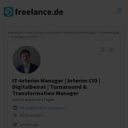
Toggl
menu
freelancer
»
Informations- und Kommunikationstechnologie
»
Projektleitung
/ -management (IT)
IT-Interim Manager | Interim CIO |
Digitalbeirat | Turnaround &
Transformation Manager
zuletzt online vor 2 Tagen
Verfügbarkeit einsehen
Referenzen
0
auf Anfrage