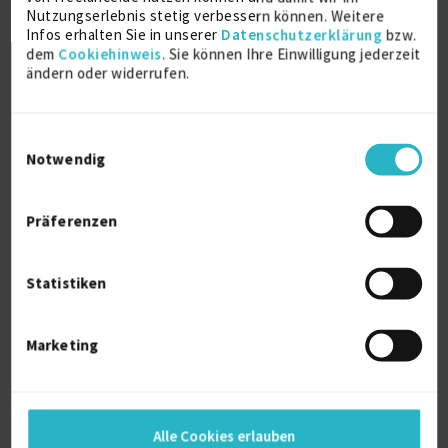
Administration (EMBA)
Nutzungserlebnis stetig verbessern können. Weitere
Master of Business Administration (MBA)
Infos erhalten Sie in unserer
Datenschutzerklärung
bzw.
Universität St. Gallen (HSG)
dem
Cookiehinweis
. Sie können Ihre Einwilligung jederzeit
ändern oder widerrufen.
2022
St. Gallen (CH)
Einwilligungsauswahl
M. Sc. Management und IT
Notwendig
Master of Science (M. Sc.)
Donau-Universität Krems (DUK)
Präferenzen
2017
Krems (AT)
Statistiken
Staatlich geprüfter Techniker für
Informatik
Staatlich geprüfter Techniker für Informatik
Marketing
GBS-Fachschule für Technik und Wirtschaft
2006
Leipzig
Alle Cookies erlauben