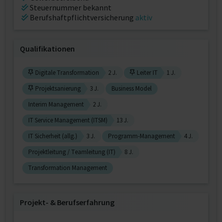
Steuernummer bekannt
Berufshaftpflichtversicherung
aktiv
Qualifikationen
Digitale Transformation
2 J.
Leiter IT
1 J.
Projektsanierung
3 J.
Business Model
Interim Management
2 J.
IT Service Management (ITSM)
13 J.
IT Sicherheit (allg.)
3 J.
Programm-Management
4 J.
Projektleitung / Teamleitung (IT)
8 J.
Transformation Management
Projekt‐ & Berufserfahrung