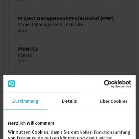
Project Management Professional (PMP)
Project Management Institute
2019
PRINCE2
Axelos
2014
ITIL-Foundation
Exin
2006
Zustimmung
Details
Über Cookies
Ausbildung
Herzlich Willkommen!
Wir nutzen Cookies, damit Sie den vollen Funktionsumfang
Executive Master of Business
von freelance.de nutzen können und damit wir Ihr