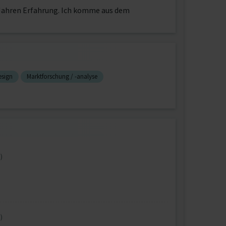
5 Jahren Erfahrung. Ich komme aus dem
esign
Marktforschung / -analyse
)
)