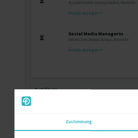
Kundenname anonymisiert
, Remote
Details anzeigen
Social Media Managerin
Deutsches Rotes Kreuz, Remote
Details anzeigen
Zertifikate
Online Marketing Managerin, Schw. Socia
Social Media Akademie
Zustimmung