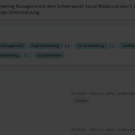
 Marketing Managerin mit dem Schwerpunkt Social Media und über 
sige Unterstützung.
p Management)
Digital Marketing
2 J.
Email Marketing
1 J.
Grafikd
a Marketing
5 J.
Soziale Medien
11/2023 – offen (2 Jahre, 10 Monate
Handel
10/2023 – offen (2 Jahre, 11 Monate