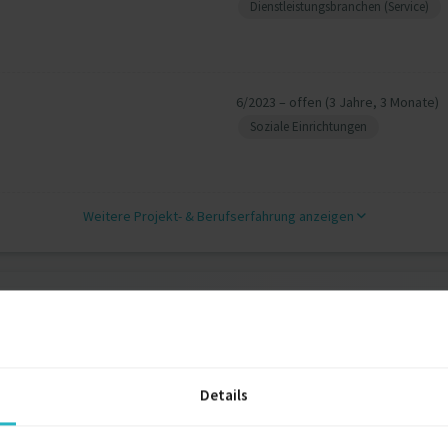
Dienstleistungsbranchen (Service)
6/2023 – offen (3 Jahre, 3 Monate)
Soziale Einrichtungen
Weitere Projekt‐ & Berufserfahrung anzeigen
l Media
2021
Details