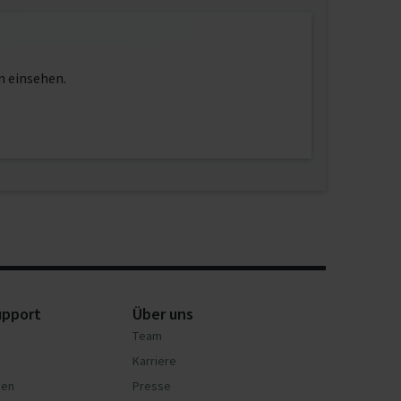
n einsehen.
upport
Über uns
Team
Karriere
nen
Presse