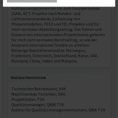
Flüssigspeichersystemen, sowie
Kühlwassersystemen bis hin zum Gaspipelinebau
(GAN, 42"). Projekte nach Kunden- und
Lieferantenstandards, Einhaltung von
Phasenmodellen, FEED und FEL Projekte sind für
mich normaler Abwicklungsalltag. Das Führen und
Steuern von internationalen Projektteams gehören
für mich zum normalen Berufsalltag, so wie der
Anspruch international flexible zu arbeiten.
Bisherige Baustelleneinsätze: Norwegen,
Frankreich, Österreich, Deutschland, Katar, UAE,
Russland, China, Indien und Malaysia.
Weitere Kenntnisse
Technischer Betriebswirt, IHK
Maschinenbau Techniker, DAG
Projektleiter, TÜV
Qualitätsmanager, QMM TÜV
Auditor für Qualitätsmanagementsystem, QMA TÜV