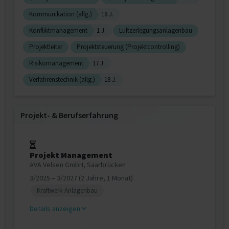
Kommunikation (allg.)
18 J.
Konfliktmanagement
1 J.
Luftzerlegungsanlagenbau
Projektleiter
Projektsteuerung (Projektcontrolling)
Risikomanagement
17 J.
Verfahrenstechnik (allg.)
18 J.
Projekt‐ & Berufserfahrung
Projekt Management
AVA Velsen GmbH, Saarbrücken
3/2025 – 3/2027 (2 Jahre, 1 Monat)
Kraftwerk-Anlagenbau
Details anzeigen