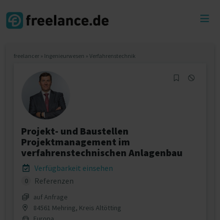
Toggl
menu
freelancer
»
Ingenieurwesen
»
Verfahrenstechnik
Projekt- und Baustellen
Projektmanagement im
verfahrenstechnischen Anlagenbau
Verfügbarkeit einsehen
Referenzen
0
auf Anfrage
84561 Mehring, Kreis Altötting
Europa