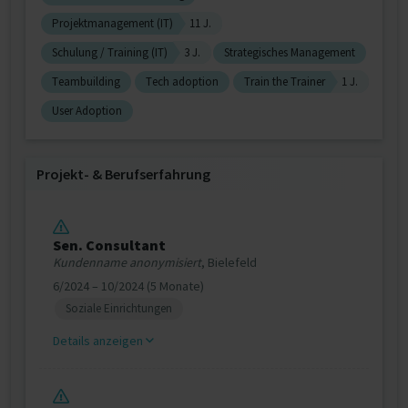
Projektmanagement (IT)
11 J.
Schulung / Training (IT)
3 J.
Strategisches Management
Teambuilding
Tech adoption
Train the Trainer
1 J.
User Adoption
Projekt‐ & Berufserfahrung
Sen. Consultant
Kundenname anonymisiert
, Bielefeld
6/2024 – 10/2024 (5 Monate)
Soziale Einrichtungen
Details anzeigen