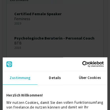
Certified Female Speaker
Feminess
2019
Psychologische Beraterin - Personal Coach
BTB
2018
Change Management (CCI)
SGD
2017
Zustimmung
Details
Über Cookies
Train the Trainer
CSC Ploenzke
Herzlich Willkommen!
1999
Wir nutzen Cookies, damit Sie den vollen Funktionsumfang
von freelance.de nutzen können und damit wir Ihr