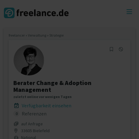
Toggl
menu
freelancer
»
Verwaltung
»
Strategie
Berater Change & Adoption
Management
zuletzt online vor wenigen Tagen
Verfügbarkeit einsehen
Referenzen
0
auf Anfrage
33605 Bielefeld
National