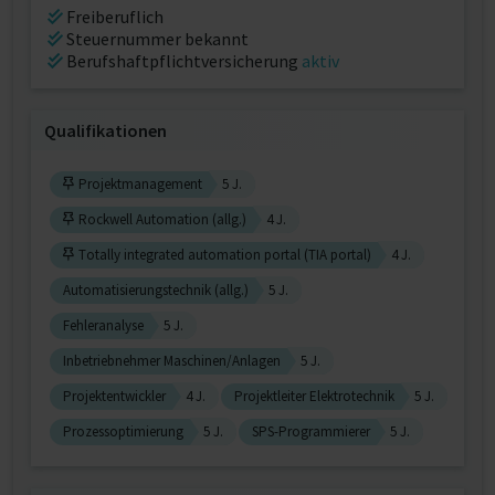
Freiberuflich
Steuernummer bekannt
Berufshaftpflichtversicherung
aktiv
Qualifikationen
Projektmanagement
5 J.
Rockwell Automation (allg.)
4 J.
Totally integrated automation portal (TIA portal)
4 J.
Automatisierungstechnik (allg.)
5 J.
Fehleranalyse
5 J.
Inbetriebnehmer Maschinen/Anlagen
5 J.
Projektentwickler
4 J.
Projektleiter Elektrotechnik
5 J.
Prozessoptimierung
5 J.
SPS-Programmierer
5 J.