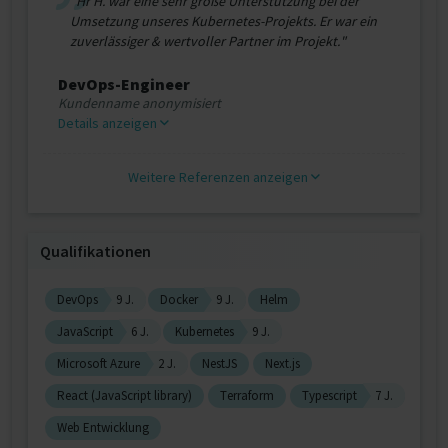
"Hr H. war eine sehr große Unterstützung bei der
Umsetzung unseres Kubernetes-Projekts. Er war ein
zuverlässiger & wertvoller Partner im Projekt."
DevOps-Engineer
Kundenname anonymisiert
Details anzeigen
Weitere Referenzen anzeigen
Qualifikationen
DevOps
9 J.
Docker
9 J.
Helm
JavaScript
6 J.
Kubernetes
9 J.
Microsoft Azure
2 J.
NestJS
Next.js
React (JavaScript library)
Terraform
Typescript
7 J.
Web Entwicklung