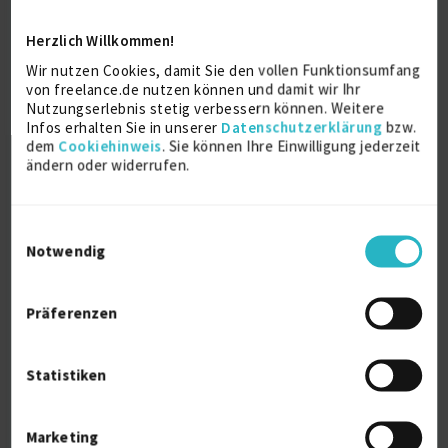
Herzlich Willkommen!
DevOps-Experte
Wir nutzen Cookies, damit Sie den vollen Funktionsumfang
softwarebees GmbH, Göttingen
von freelance.de nutzen können und damit wir Ihr
6/2024 – 1/2025 (8 Monate)
Nutzungserlebnis stetig verbessern können. Weitere
IT & Entwicklung
Infos erhalten Sie in unserer
Datenschutzerklärung
bzw.
dem
Cookiehinweis
. Sie können Ihre Einwilligung jederzeit
Details anzeigen
ändern oder widerrufen.
Weitere Projekt‐ & Berufserfahrung anzeigen
Einwilligungsauswahl
Notwendig
Zertifikate
Präferenzen
Microsoft Certified: Azure Fundamentals
Microsoft
Statistiken
2025
Marketing