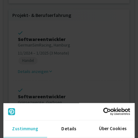
Projekt‐ & Berufserfahrung
Softwareentwickler
GermanSimRacing, Hamburg
11/2024 – 1/2025 (3 Monate)
Handel
Details anzeigen
Softwareentwickler
Grinsezwerge, Garbsen
11/2024 – 1/2025 (3 Monate)
Handel
Zustimmung
Details
Über Cookies
Details anzeigen