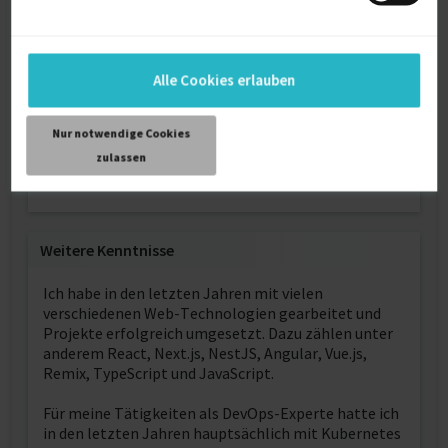
Ausbildung
Computer Science
Alle Cookies erlauben
Bachelor of Science (B.Sc.)
Southampton Solent University
Nur notwendige Cookies
2012
zulassen
Southampton
Weitere Kenntnisse
Ich habe in den letzten Jahren mit vielen
verschiedenen Web-Technologien gearbeitet und
Projekte erfolgreich umgesetzt. Dazu zählen unter
anderem React, Next.js, NestJS, Angular, Vue.js,
Remix, TypeScript und JavaScript.
Für meine Tätigkeiten als DevOps-Experte hatte ich
in den letzten Jahren hauptsächlich mit Kubernetes