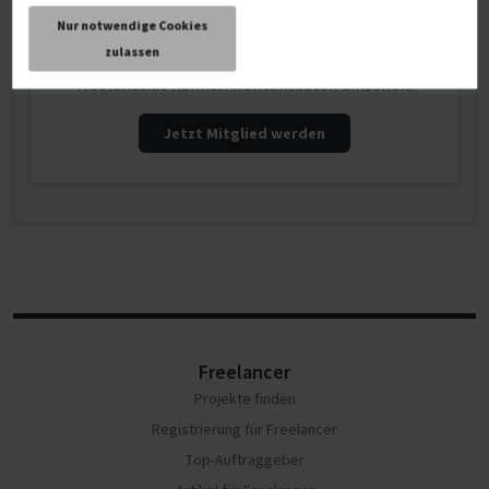
Kontaktdaten
Nur notwendige Cookies
zulassen
Nur registrierte PREMIUM-Mitglieder von
freelance.de können Kontaktdaten einsehen.
Jetzt Mitglied werden
Freelancer
Projekte finden
Registrierung für Freelancer
Top-Auftraggeber