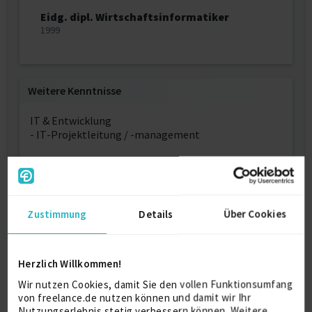
Eidg. dipl. Wirtschaftsinformatiker
1999
Weitere Kenntnisse
IT & Entwicklung
- IT-Projektleitung / -management
C#
Visual Basic
SQL
Zustimmung
Details
Über Cookies
PL/SQL
Herzlich Willkommen!
Persönliche Daten
Wir nutzen Cookies, damit Sie den vollen Funktionsumfang
von freelance.de nutzen können und damit wir Ihr
Nutzungserlebnis stetig verbessern können. Weitere