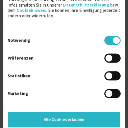
Sprache
Infos erhalten Sie in unserer
Datenschutzerklärung
bzw.
Deutsch (Muttersprache)
dem
Cookiehinweis
. Sie können Ihre Einwilligung jederzeit
Französisch (Gut)
ändern oder widerrufen.
Englisch (Fließend)
Reisebereitschaft
auf Anfrage
Einwilligungsauswahl
Notwendig
Arbeitserlaubnis
Schweiz
Profilaufrufe
Präferenzen
1442
Alter
Statistiken
52
Berufserfahrung
33 Jahre und 1 Monat (seit 07/1993)
Marketing
Projektleitung
14 Jahre
Alle Cookies erlauben