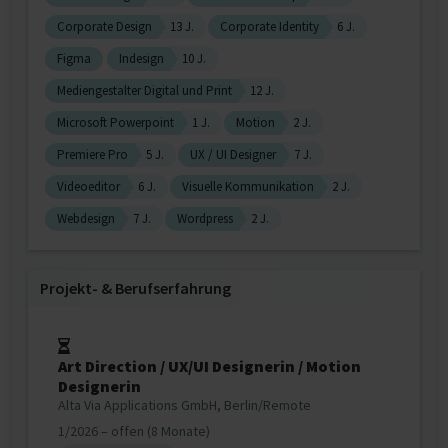
Corporate Design
13 J.
Corporate Identity
6 J.
Figma
Indesign
10 J.
Mediengestalter Digital und Print
12 J.
Microsoft Powerpoint
1 J.
Motion
2 J.
Premiere Pro
5 J.
UX / UI Designer
7 J.
Videoeditor
6 J.
Visuelle Kommunikation
2 J.
Webdesign
7 J.
Wordpress
2 J.
Projekt‐ & Berufserfahrung
Art Direction / UX/UI Designerin / Motion
Designerin
Alta Via Applications GmbH, Berlin/Remote
1/2026 – offen (8 Monate)