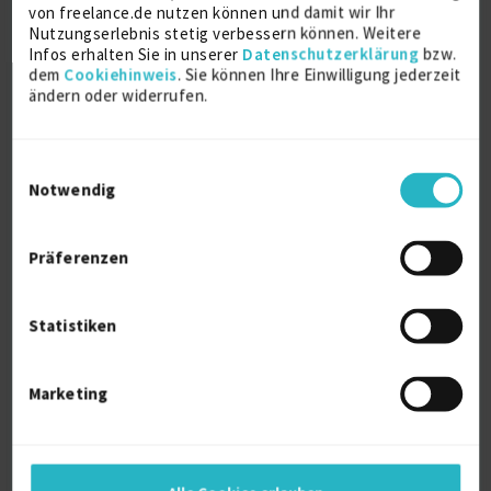
von freelance.de nutzen können und damit wir Ihr
Nutzungserlebnis stetig verbessern können. Weitere
Weitere Projekt‐ & Berufserfahrung anzeigen
Infos erhalten Sie in unserer
Datenschutzerklärung
bzw.
dem
Cookiehinweis
. Sie können Ihre Einwilligung jederzeit
ändern oder widerrufen.
Ausbildung
Einwilligungsauswahl
Mediale Künste
Notwendig
Postgraduales Diplom
Kunsthochschule für Medien
Präferenzen
2024
Köln
Statistiken
Integrated Design
Bachelor
Köln International School of Design
Marketing
2019
Köln