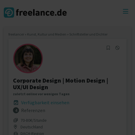
Toggl
menu
freelancer
»
Kunst, Kultur und Medien
»
Schriftsteller und Dichter
Corporate Design | Motion Design |
UX/UI Design
zuletzt online vor wenigen Tagen
Verfügbarkeit einsehen
Referenzen
4
70‐80€/Stunde
Deutschland
DACH-Region