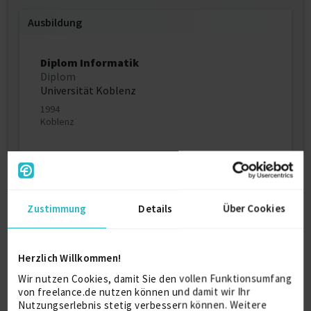
Ausbildung
Diplom Informatik
Diplom
Universität Koblenz
1994
Koblenz
Über mich
Zustimmung
Details
Über Cookies
Nach langjähriger Tätigkeit als CEO und CIO in IT-,
Finance und Healthcare bin ich seit Anfang 2024
freiberuflich tätig und habe seitdem Unternehmen
mit den Themen DORA, ISMS / ISO 27001, IT- und
Herzlich Willkommen!
Cloud-Strategie, NIS-2 und Notfalltests unterstützt.
Wir nutzen Cookies, damit Sie den vollen Funktionsumfang
In diesem Kontext bereite ich auch C5-Testierungen
von freelance.de nutzen können und damit wir Ihr
vor, damit diese reibungslos vom WP abgenommen
Nutzungserlebnis stetig verbessern können. Weitere
werden.