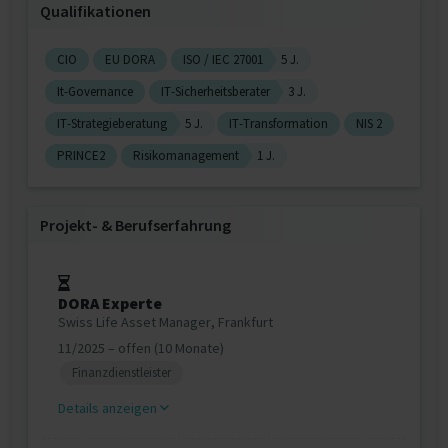
Qualifikationen
CIO
EU DORA
ISO / IEC 27001
5 J.
It-Governance
IT-Sicherheitsberater
3 J.
IT-Strategieberatung
5 J.
IT-Transformation
NIS 2
PRINCE2
Risikomanagement
1 J.
Projekt‐ & Berufserfahrung
DORA Experte
Swiss Life Asset Manager, Frankfurt
11/2025 – offen (10 Monate)
Finanzdienstleister
Details anzeigen