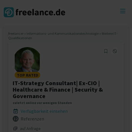
Toggl
menu
freelancer
»
Informations- und Kommunikationstechnologie
»
Weitere IT-
Qualifikationen
TOP RATED
IT-Strategy Consultant| Ex-CIO |
Healthcare & Finance | Security &
Governance
zuletzt online vor wenigen Stunden
Verfügbarkeit einsehen
Referenzen
12
auf Anfrage