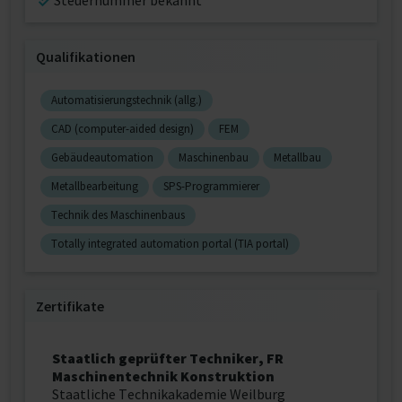
Steuernummer bekannt
Qualifikationen
Automatisierungstechnik (allg.)
CAD (computer-aided design)
FEM
Gebäudeautomation
Maschinenbau
Metallbau
Metallbearbeitung
SPS-Programmierer
Technik des Maschinenbaus
Totally integrated automation portal (TIA portal)
Zertifikate
Staatlich geprüfter Techniker, FR
Maschinentechnik Konstruktion
Staatliche Technikakademie Weilburg