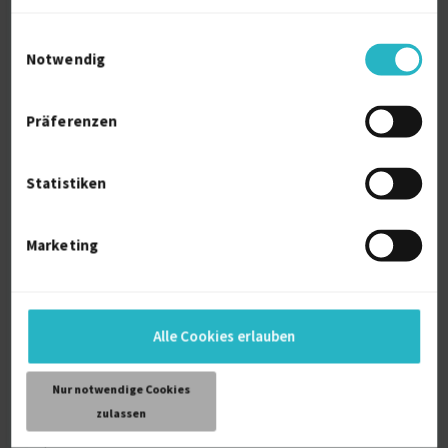
Betriebsanleitungen
Absprachen mit Kunden und Architekten /
Einwilligungsauswahl
Tragwerksplanern
Notwendig
Automatisierungstechnik, Steuerungs- und
Schaltschrankbau
SmartHome Loxone & KNX
Präferenzen
Projektleitung
Statistiken
Persönliche Daten
Marketing
Sprache
Deutsch (Muttersprache)
Englisch (Gut)
Reisebereitschaft
Alle Cookies erlauben
Umkreis (bis 200 km)
Arbeitserlaubnis
Nur notwendige Cookies
Europäische Union
zulassen
Home-Office