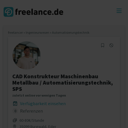
Toggl
menu
freelancer
»
Ingenieurwesen
»
Automatisierungstechnik
CAD Konstrukteur Maschinenbau
Metallbau / Automatisierungstechnik,
SPS
zuletzt online vor wenigen Tagen
Verfügbarkeit einsehen
Referenzen
0
60‐80€/Stunde
35099 Burgwald, Eder