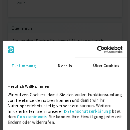
2012
Über mich
Mechanical Design Engineer | AI Integration in
Industrial Processes | Metalworking | Automation
Weitere Kenntnisse
Zustimmung
Details
Über Cookies
CAD Konstruktion für Metall-, Maschinen- und
Gerätebau mit Autodesk Inventor, Autodesk Fusion
Herzlich Willkommen!
und SolidWorks
Rendern von realitätsnahen 3D Ansichten, Erstellen
Wir nutzen Cookies, damit Sie den vollen Funktionsumfang
von freelance.de nutzen können und damit wir Ihr
von Werbematerialien
Nutzungserlebnis stetig verbessern können. Weitere
FEM Analyse, Thermische Simulation
Infos erhalten Sie in unserer
Datenschutzerklärung
bzw.
Ggf. Aufmaß beim Kunden
dem
Cookiehinweis
. Sie können Ihre Einwilligung jederzeit
Erstellung aller Fertigungsunterlagen, Zeichnungen
ändern oder widerrufen.
und Dateien
Montagepläne, Explosionszeichnungen,