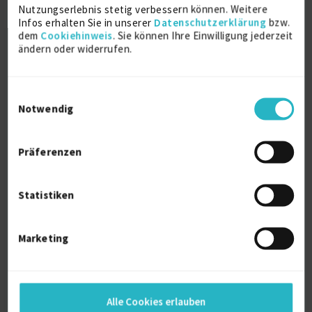
Nutzungserlebnis stetig verbessern können. Weitere
Details anzeigen
Infos erhalten Sie in unserer
Datenschutzerklärung
bzw.
dem
Cookiehinweis
. Sie können Ihre Einwilligung jederzeit
ändern oder widerrufen.
Weitere Projekt‐ & Berufserfahrung anzeigen
Einwilligungsauswahl
Über mich
Notwendig
Als Full Stack Entwickler verfüge ich über
umfangreiche Erfahrung in der Entwicklung von
Präferenzen
Anwendungen mit verschiedenen Technologien wie
C++/Qt ,TypeScript/JavaScript, C#, Python, PHP und
weitere. Ich habe Erfahrung in der Entwicklung von
Statistiken
Frontend und Backend und in verschiedenen
Projekten in Bereichen wie Elektromobilität,
Energie, und Industrie 4.0.
Marketing
Persönliche Daten
Alle Cookies erlauben