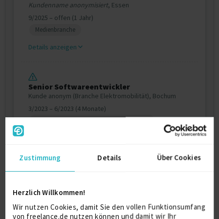
Kundenname anonymisiert
, Essen
9/2025 – offen (1 Jahr)
Medienbranche
Details anzeigen
Senior Softwareentwickler
Kunde anonym (Branche Elektromobilität), Bochum
3/2023 – 6/2023 (4 Monate)
Maschinen-, Geräte- und Komponentenbau
Details anzeigen
Zustimmung
Details
Über Cookies
Softwareentwickler
Somentec Software GmbH, Langen
Herzlich Willkommen!
2/2023 – 12/2025 (2 Jahre, 11 Monate)
Wir nutzen Cookies, damit Sie den vollen Funktionsumfang
Versorgungswirtschaft
von freelance.de nutzen können und damit wir Ihr