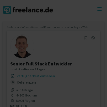
Toggl
menu
freelancer
»
Informations- und Kommunikationstechnologie
»
Web
Senior Full Stack Entwickler
zuletzt online vor 4 Tagen
Verfügbarkeit einsehen
Referenzen
0
auf Anfrage
44805 Bochum
DACH-Region
DE
|
EN