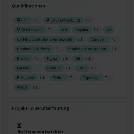
Qualifikationen
C++
7 J.
Linux Entwicklung
7 J.
Qt (Software)
7 J.
.Net
Angular
5 J.
C#
CAN-Bus (controller area network)
7 J.
Canopen
7 J.
Continuous Delivery
7 J.
Continuous Integration
7 J.
Docker
7 J.
Figma
7 J.
Git
7 J.
Laravel
1 J.
Node.Js
7 J.
PHP
4 J.
Postgresql
7 J.
Python
7 J.
Typescript
7 J.
Vue.Js
1 J.
Projekt‐ & Berufserfahrung
Softwareentwickler