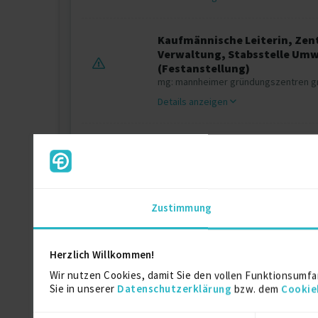
Kaufmännische Leiterin, Zen
Verwaltung, Stabsstelle Umwe
(Festanstellung)
mg: mannheimer gründungszentren 
Details anzeigen
Leiterin des Ausbildungsproj
Landschaftsbau (Festanstell
Biotopia e.V. Mannheim, Mannheim
Details anzeigen
Zustimmung
Zertifikate
Herzlich Willkommen!
Wir nutzen Cookies, damit Sie den vollen Funktionsumfa
Sie in unserer
Datenschutzerklärung
bzw. dem
Cookie
Sustainable Leadership (IHK)
DIHK (Deutsche Industrie- und Handelskamme