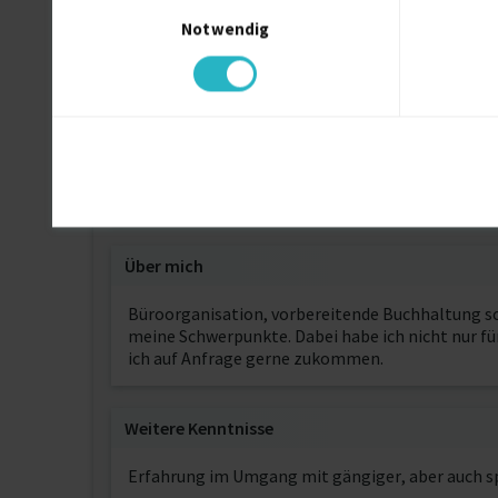
Einwilligungsauswahl
Notwendig
Sustainable Mentor (IHK)
DIHK (Deutsche Industrie- und Handelskamme
Fachkraft für Qualitätsmanagement
Handwerkskammer Mannheim Neckar-Odenwa
Über mich
Büroorganisation, vorbereitende Buchhaltung sow
meine Schwerpunkte. Dabei habe ich nicht nur fü
ich auf Anfrage gerne zukommen.
Weitere Kenntnisse
Erfahrung im Umgang mit gängiger, aber auch s