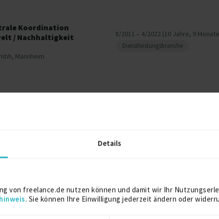
trale Koordination
8/2011 – 4/2022 (10 Jahre, 9 Monate
lt / Nachhaltigkeit
Dienstleistungsbranche
gmbh, Mannheim
ekts Garten- und
8/1987 – 10/1990 (3 Jahre, 3 Monate
ung)
Dienstleistungsbranche
Details
ng von freelance.de nutzen können und damit wir Ihr Nutzungserle
hinweis
. Sie können Ihre Einwilligung jederzeit ändern oder widerr
2022
r)