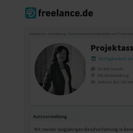
freelancer
»
Verwaltung
»
Kaufmännische Angestellte und Telemarke
Projektass
Verfügbarkeit e
35‐45€/Stunde
69126 Heidelberg
Umkreis (bis 200 km
Kurzvorstellung
Mit meiner langjährigen Berufserfahrung in Be