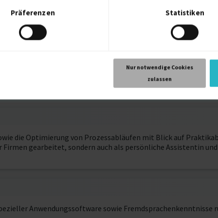
Präferenzen
Statistiken
2022
r)
Nur notwendige Cookies
2007
ld-Kreis
zulassen
ie die Optimierung von Prozessabläufen mit Blick auf Praktikabi
r Firmen gearbeitet, sondern auch als persönliche Assistentin und
pezieller Anwendungssoftware sowie Fremdsprachenkenntnisse ru