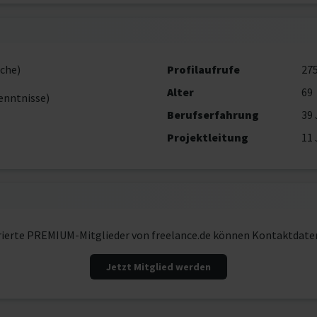
che)
Profilaufrufe
27
Alter
69
enntnisse)
Berufserfahrung
39 
Projektleitung
11 
rierte PREMIUM-Mitglieder von freelance.de können Kontaktdate
Jetzt Mitglied werden