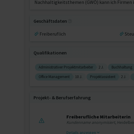
Nachhaltigkeitsthemen (GWÖ) kann ich Firmen in
Geschäftsdaten
Freiberuflich
Steu
Qualifikationen
Administrativer Projektmitarbeiter
2 J.
Buchhaltung
Office Management
10 J.
Projektassistent
2 J.
Projekt‐ & Berufserfahrung
Freiberufliche Mitarbeiterin
Kundenname anonymisiert
, Heidelbe
Details anzeigen