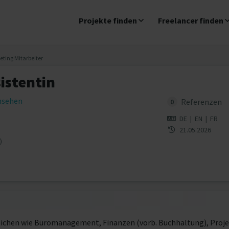
Projekte finden
Freelancer finden
ting Mitarbeiter
istentin
insehen
Referenzen
0
DE
|
EN
|
FR
21.05.2026
)
reichen wie Büromanagement, Finanzen (vorb. Buchhaltung), Proj