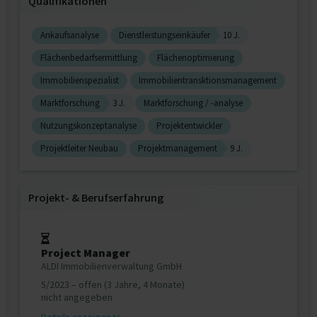
Qualifikationen
Ankaufsanalyse
Dienstleistungseinkäufer
10 J.
Flächenbedarfsermittlung
Flächenoptimierung
Immobilienspezialist
Immobilientransktionsmanagement
Marktforschung
3 J.
Marktforschung / -analyse
Nutzungskonzeptanalyse
Projektentwickler
Projektleiter Neubau
Projektmanagement
9 J.
Projekt‐ & Berufserfahrung
Project Manager
ALDI Immobilienverwaltung GmbH
5/2023 – offen (3 Jahre, 4 Monate)
nicht angegeben