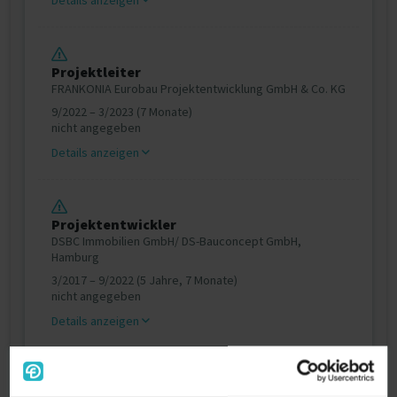
Details anzeigen
Projektleiter
FRANKONIA Eurobau Projektentwicklung GmbH & Co. KG
9/2022 – 3/2023 (7 Monate)
nicht angegeben
Details anzeigen
Projektentwickler
DSBC Immobilien GmbH/ DS-Bauconcept GmbH,
Hamburg
3/2017 – 9/2022 (5 Jahre, 7 Monate)
nicht angegeben
Details anzeigen
Weitere Projekt‐ & Berufserfahrung anzeigen