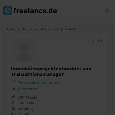
Toggl
menu
freelancer
»
Bauwesen und Bergbau
»
Projektleiter Bau
Immobilienprojektentwickler und
Transaktionsmanager
Verfügbarkeit einsehen
Referenzen
0
125€/Stunde
59423 Unna
auf Anfrage
DE
|
EN