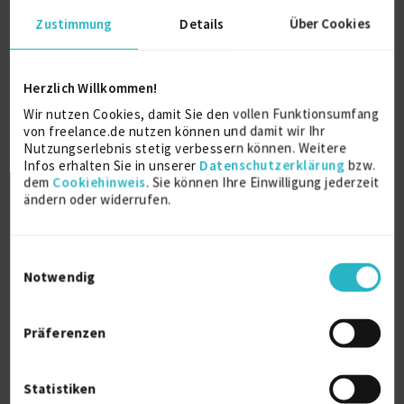
Zustimmung
Details
Über Cookies
Ausbildung
Herzlich Willkommen!
EBZ Business School
MSc Projektentwicklung
Wir nutzen Cookies, damit Sie den vollen Funktionsumfang
von freelance.de nutzen können und damit wir Ihr
2015
Nutzungserlebnis stetig verbessern können. Weitere
Bochum
Infos erhalten Sie in unserer
Datenschutzerklärung
bzw.
dem
Cookiehinweis
. Sie können Ihre Einwilligung jederzeit
ändern oder widerrufen.
Bath Spa University
BA Business and Management
2012
Einwilligungsauswahl
Bath
Notwendig
Präferenzen
Über mich
Ein erfahrener Projektmanager mit Schwerpunkten
Statistiken
auf Immobilienentwicklung und -