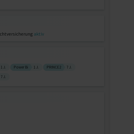
ichtversicherung
aktiv
1 J.
Power Bi
1 J.
PRINCE2
7 J.
7 J.