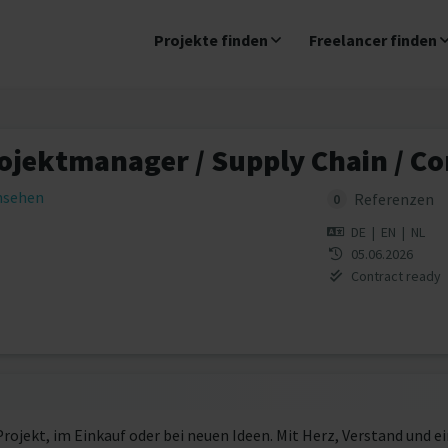
Projekte finden
Freelancer finden
ojektmanager / Supply Chain / Co
insehen
Referenzen
0
DE
|
EN
|
NL
05.06.2026
Contract ready
 Projekt, im Einkauf oder bei neuen Ideen. Mit Herz, Verstand und ei