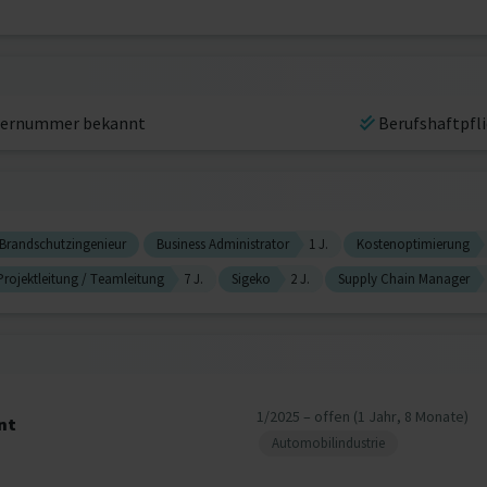
ernummer bekannt
Berufshaftpfl
Brandschutzingenieur
Business Administrator
1 J.
Kostenoptimierung
Projektleitung / Teamleitung
7 J.
Sigeko
2 J.
Supply Chain Manager
1/2025 – offen (1 Jahr, 8 Monate)
nt
Automobilindustrie