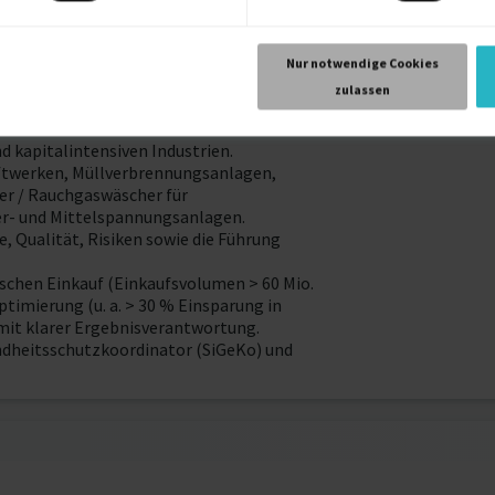
Consultant mit über 10 Jahren Erfahrung in
Nur notwendige Cookies
rmationsprojekte. Seit 01/2025 im
zulassen
field-Projekte, strategischen Einkauf und
g im Maschinen- und Sondermaschinenbau
 kapitalintensiven Industrien.
ftwerken, Müllverbrennungsanlagen,
er / Rauchgaswäscher für
er- und Mittelspannungsanlagen.
 Qualität, Risiken sowie die Führung
schen Einkauf (Einkaufsvolumen > 60 Mio.
timierung (u. a. > 30 % Einsparung in
it klarer Ergebnisverantwortung.
undheitsschutzkoordinator (SiGeKo) und