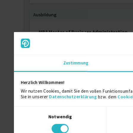
Ausbildung
MBA Master of Business Administration
Master of Business Administration
University of Cumbria
Zustimmung
Bachelor of Business Administration
BWL - Finance
Hamburger Hochschule HFH
Herzlich Willkommen!
Wir nutzen Cookies, damit Sie den vollen Funktionsumfa
Salesmanager
Sie in unserer
Datenschutzerklärung
bzw. dem
Cookie
Ausbildung
Insurance
Einwilligungsauswahl
Notwendig