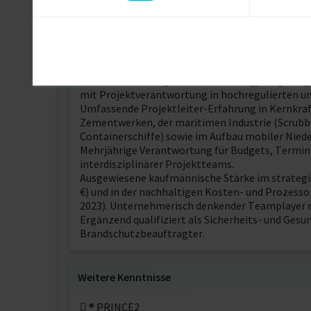
Über mich
Leitender Projekt- und Supply-Chain-Manager / 
der Steuerung komplexer Industrie- und Transfo
Automotive-Umfeld mit Verantwortung für Green
Lieferantenmanagement. Zuvor langjährig täti
mit Projektverantwortung in hochregulierten und
Umfassende Projektleiter-Erfahrung in Kernkra
Zementwerken, der maritimen Industrie (Scrubb
Containerschiffe) sowie im Aufbau mobiler Nied
Mehrjährige Verantwortung für Budgets, Termine,
interdisziplinärer Projektteams.
Ausgewiesene kaufmännische Stärke im strategi
€) und in der nachhaltigen Kosten- und Prozessop
2023). Unternehmerisch denkender Teamplayer m
Ergänzend qualifiziert als Sicherheits- und Ges
Brandschutzbeauftragter.
Weitere Kenntnisse
 ® PRINCE2