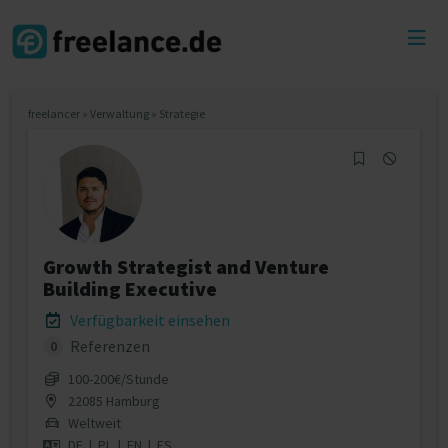
Toggl
menu
freelancer
»
Verwaltung
»
Strategie
Growth Strategist and Venture
Building Executive
Verfügbarkeit einsehen
Referenzen
0
100‐200€/Stunde
22085 Hamburg
Weltweit
DE
|
PL
|
EN
|
ES