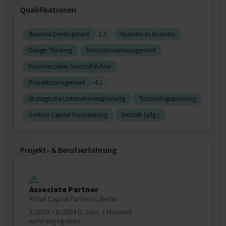
Qualifikationen
Business Development
2 J.
Business to Business
Design Thinking
Innovationsmanagement
Kommerzieller Geschäftsführer
Projektmanagement
4 J.
Strategische Unternehmensplanung
Technologieplanung
Venture Capital Finanzierung
Vertrieb (allg.)
Projekt‐ & Berufserfahrung
Associate Partner
Retail Capital Partners, Berlin
2/2023 – 8/2024 (1 Jahr, 7 Monate)
nicht angegeben