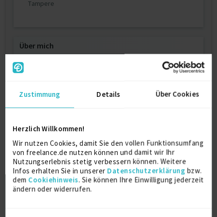
Tampere
Über mich
Ich bin ein erfahrener Wachstumsstratege und
Venture-Building-Experte mit einer starken
Erfolgsbilanz in der Leitung komplexer,
Zustimmung
Details
Über Cookies
wirkungsstarker Projekte in Sektoren wie
Einzelhandel, Technologie, Medien und Industrie.
Im Laufe meiner Karriere habe ich leitende
Herzlich Willkommen!
Positionen in Boutique-Strategieberatungen und
Wir nutzen Cookies, damit Sie den vollen Funktionsumfang
Corporate Venture Buildern übernommen, wo ich
von freelance.de nutzen können und damit wir Ihr
Multi-Millionen-Euro-Projekte gesteuert, M&A-
Nutzungserlebnis stetig verbessern können. Weitere
Initiativen vorangetrieben und Business-
Infos erhalten Sie in unserer
Datenschutzerklärung
bzw.
Transformationen erfolgreich umgesetzt habe.
dem
Cookiehinweis
. Sie können Ihre Einwilligung jederzeit
ändern oder widerrufen.
Meine Expertise umfasst Geschäftsentwicklung,
Innovationsmanagement,
Organisationsentwicklung und Umsatzsteigerung,