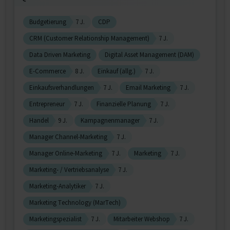
Budgetierung
7 J.
CDP
CRM (Customer Relationship Management)
7 J.
Data Driven Marketing
Digital Asset Management (DAM)
E-Commerce
8 J.
Einkauf (allg.)
7 J.
Einkaufsverhandlungen
7 J.
Email Marketing
7 J.
Entrepreneur
7 J.
Finanzielle Planung
7 J.
Handel
9 J.
Kampagnenmanager
7 J.
Manager Channel-Marketing
7 J.
Manager Online-Marketing
7 J.
Marketing
7 J.
Marketing- / Vertriebsanalyse
7 J.
Marketing-Analytiker
7 J.
Marketing Technology (MarTech)
Marketingspezialist
7 J.
Mitarbeiter Webshop
7 J.