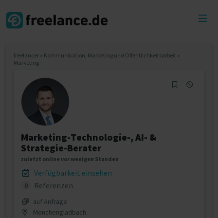
Toggl
menu
freelancer
»
Kommunikation, Marketing und Öffentlichkeitsarbeit
»
Marketing
Marketing-Technologie-, AI- &
Strategie-Berater
zuletzt online vor wenigen Stunden
Verfügbarkeit einsehen
Referenzen
0
auf Anfrage
Mönchengladbach