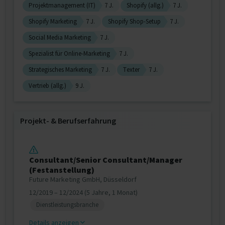
Projektmanagement (IT)
7 J.
Shopify (allg.)
7 J.
Shopify Marketing
7 J.
Shopify Shop-Setup
7 J.
Social Media Marketing
7 J.
Spezialist für Online-Marketing
7 J.
Strategisches Marketing
7 J.
Texter
7 J.
Vertrieb (allg.)
9 J.
Projekt‐ & Berufserfahrung
Consultant/Senior Consultant/Manager
(Festanstellung)
Future Marketing GmbH, Düsseldorf
12/2019 – 12/2024 (5 Jahre, 1 Monat)
Dienstleistungsbranche
Details anzeigen