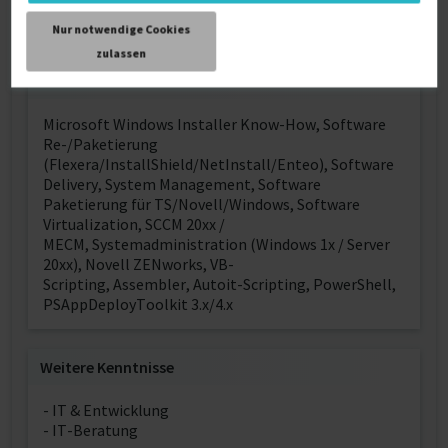
Nur notwendige Cookies
zulassen
Über mich
Microsoft Windows Installer Know-How, Software
Re-/Paketierung
(Flexera/InstallShield/NetInstall/Enteo), Software
Delivery, System Management, Software
Paketierung für TS/Novell/Windows, Software
Virtualization, SCCM 20xx /
MECM, Systemadministration (Windows 1x / Server
20xx), Novell ZENworks, VB-
Scripting, Assembler, Autoit-Scripting, PowerShell,
PSAppDeployToolkit 3.x/4.x
Weitere Kenntnisse
- IT & Entwicklung
- IT-Beratung