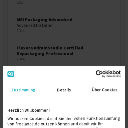
2024
MSI Packaging Advandced
Advanced Installer
2024
Flexera AdminStudio Certified
Repackaging Professional
2014
MCSA
2011
Zustimmung
Details
Über Cookies
MCSE
2011
Herzlich Willkommen!
Wir nutzen Cookies, damit Sie den vollen Funktionsumfang
MCITP
von freelance.de nutzen können und damit wir Ihr
2011