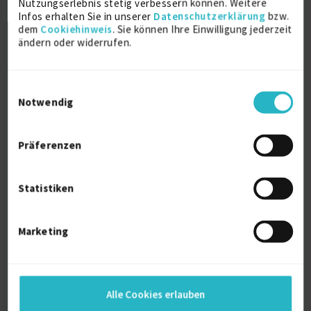
Nutzungserlebnis stetig verbessern können. Weitere
Infos erhalten Sie in unserer
Datenschutzerklärung
bzw.
dem
Cookiehinweis
. Sie können Ihre Einwilligung jederzeit
MCTS
ändern oder widerrufen.
2011
Einwilligungsauswahl
SBS Specialist
Notwendig
2008
Präferenzen
MCP
2002
Statistiken
Ausbildung
Marketing
Elektronik und Fernmeldeverkehr
Computerwesen
Alle Cookies erlauben
2001
Köslin