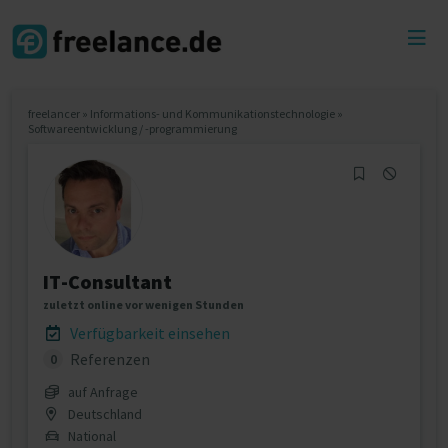
Toggl
menu
freelancer
»
Informations- und Kommunikationstechnologie
»
Softwareentwicklung / -programmierung
IT-Consultant
zuletzt online vor wenigen Stunden
Verfügbarkeit einsehen
Referenzen
0
auf Anfrage
Deutschland
National