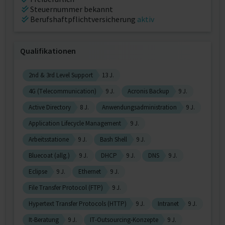
Steuernummer bekannt
Berufshaftpflichtversicherung
aktiv
Qualifikationen
2nd & 3rd Level Support
13 J.
4G (Telecommunication)
9 J.
Acronis Backup
9 J.
Active Directory
8 J.
Anwendungsadministration
9 J.
Application Lifecycle Management
9 J.
Arbeitsstatione
9 J.
Bash Shell
9 J.
Bluecoat (allg.)
9 J.
DHCP
9 J.
DNS
9 J.
Eclipse
9 J.
Ethernet
9 J.
File Transfer Protocol (FTP)
9 J.
Hypertext Transfer Protocols (HTTP)
9 J.
Intranet
9 J.
It-Beratung
9 J.
IT-Outsourcing-Konzepte
9 J.