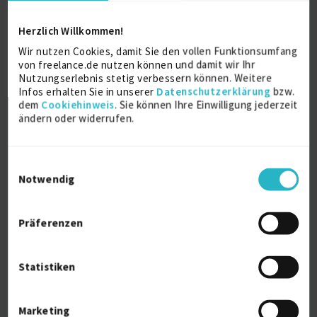
Tarifbeschäftigter in der
Herzlich Willkommen!
Informationstechnologie (Festanstellung)
Wir nutzen Cookies, damit Sie den vollen Funktionsumfang
Landeshauptstadt München (LHM), Bayern
von freelance.de nutzen können und damit wir Ihr
2/2017 – offen (9 Jahre, 7 Monate)
Nutzungserlebnis stetig verbessern können. Weitere
Öffentliche Verwaltung
Infos erhalten Sie in unserer
Datenschutzerklärung
bzw.
dem
Cookiehinweis
. Sie können Ihre Einwilligung jederzeit
Details anzeigen
ändern oder widerrufen.
Einwilligungsauswahl
IT-Systemadministrator
Notwendig
Stoll von Gáti GmbH, Crailsheim
6/2015 – 1/2017 (1 Jahr, 8 Monate)
Medienbranche
Präferenzen
Details anzeigen
Statistiken
Weitere Projekt‐ & Berufserfahrung anzeigen
Marketing