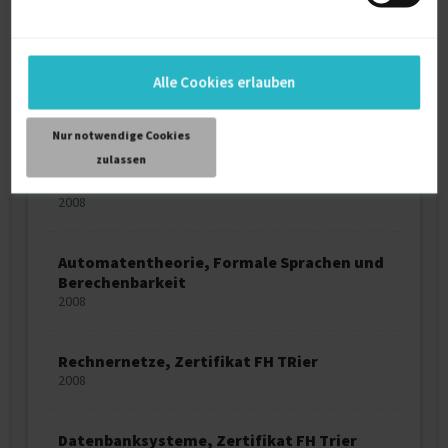
Zertifikate
Alle Cookies erlauben
ITIL Foundation v.3 Edition 2011
Zertifizierung
2014
Nur notwendige Cookies
zulassen
IT-Sicherheit, Zertifikat FH Trier
2008
Automatentheorie, Formale Sprachen und
Berechenbarkeit
2008
Rechnernetze, Zertifikat FH TRier
2008
Datenbanksysteme, Zertifikat FH Trier