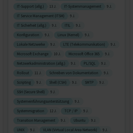
IT-Support (allg.)
13 J.
IT-Systemmanagement
9 J.
IT Service Management (ITSM)
9 J.
IT Sicherheit (allg.)
9 J.
ITIL
9 J.
Konfiguration
9 J.
Linux (Kernel)
9 J.
Lokale Netzwerke
9 J.
LTE (Telekommunikation)
9 J.
Microsoft Exchange
10 J.
Microsoft Office 365
9 J.
Netzwerkadministration (allg.)
9 J.
PL/SQL
9 J.
Rollout
11 J.
Schreiben von Dokumentation
9 J.
Scripting
9 J.
Shell (CSH)
9 J.
SMTP
9 J.
SSH (Secure Shell)
9 J.
Systemeinführungsunterstützung
9 J.
Systemmigration
12 J.
TCP / IP
9 J.
Transition Management
9 J.
Ubuntu
9 J.
UNIX
9 J.
VLAN (Virtual Local Area Network)
9 J.