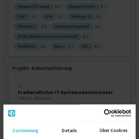
Vmware ESX Server
8 J.
VMware vCenter
9 J.
VoIP
9 J.
VPN
9 J.
Windows 10
8 J.
Windows 7
9 J.
Windows Powershell
9 J.
WLAN (Wireless Local Area Network)
9 J.
Workflows
9 J.
Wsus
9 J.
XML
9 J.
Projekt‐ & Berufserfahrung
Freiberuflicher IT Systemadministrator
FWU AG, München
11/2018 – 9/2020 (1 Jahr, 11 Monate)
Versicherungen
Details anzeigen
Zustimmung
Details
Über Cookies